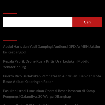
Cari
Cari
Recent Posts
Abdul Haris dan Yudi Dampingi Audiensi DPD AsMEN Jaktim
ke Kesbangpol
Kepala Pabrik Drone Rusia Kritis Usai Ledakan Mobil di
Yekaterinburg
Puerto Rico Berlakukan Pembatasan Air di San Juan dan Kota
Besar Akibat Kekeringan Rekor
Pasukan Israel Luncurkan Operasi Besar-besaran di Kamp
Pengungsi Qalandiya, 20 Warga Ditangkap