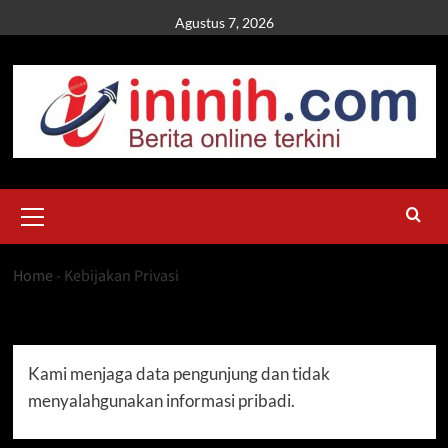
Skip
Agustus 7, 2026
to
content
Primary
Menu
Home
-
Kebijakan Privasi
Kebijakan Privasi
Kami menjaga data pengunjung dan tidak
menyalahgunakan informasi pribadi.