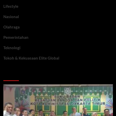
Lifestyle
Nasional
Olahraga
Pemerintahan
Teknologi
Tokoh & Kekuasaan Elite Global
You may have missed