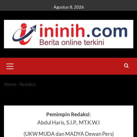
Skip
Agustus 8, 2026
to
content
Primary
Menu
Home
-
Redaksi
Redaksi
Pemimpin Redaksi:
Abdul Haris, S.I.P., MT.K.W.I
(UKW MUDA dan MADYA Dewan Pers)