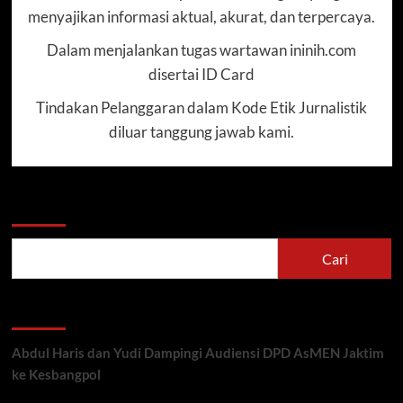
menyajikan informasi aktual, akurat, dan terpercaya.
Dalam menjalankan tugas wartawan ininih.com
disertai ID Card
Tindakan Pelanggaran dalam Kode Etik Jurnalistik
diluar tanggung jawab kami.
Cari
Cari
Recent Posts
Abdul Haris dan Yudi Dampingi Audiensi DPD AsMEN Jaktim
ke Kesbangpol