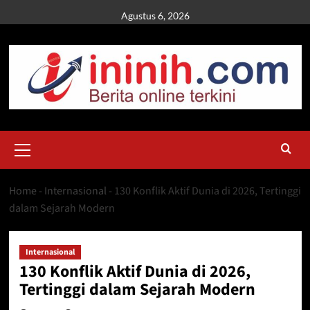
Skip
Agustus 6, 2026
to
content
Primary
Menu
Home
-
Internasional
-
130 Konflik Aktif Dunia di 2026, Tertinggi
dalam Sejarah Modern
Internasional
130 Konflik Aktif Dunia di 2026,
Tertinggi dalam Sejarah Modern