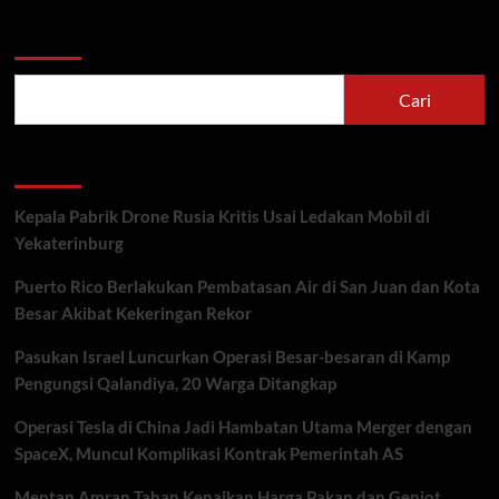
Cari
Cari
Recent Posts
Kepala Pabrik Drone Rusia Kritis Usai Ledakan Mobil di
Yekaterinburg
Puerto Rico Berlakukan Pembatasan Air di San Juan dan Kota
Besar Akibat Kekeringan Rekor
Pasukan Israel Luncurkan Operasi Besar-besaran di Kamp
Pengungsi Qalandiya, 20 Warga Ditangkap
Operasi Tesla di China Jadi Hambatan Utama Merger dengan
SpaceX, Muncul Komplikasi Kontrak Pemerintah AS
Mentan Amran Tahan Kenaikan Harga Pakan dan Genjot