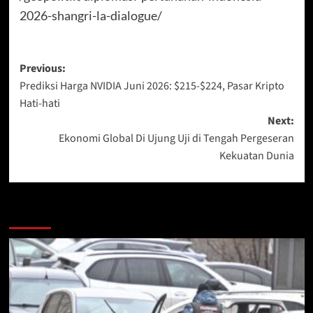
2026-shangri-la-dialogue/
Post
Previous:
Prediksi Harga NVIDIA Juni 2026: $215-$224, Pasar Kripto
navigation
Hati-hati
Next:
Ekonomi Global Di Ujung Uji di Tengah Pergeseran
Kekuatan Dunia
More Stories