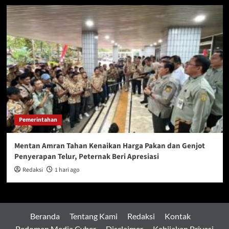
Pemerintahan
Mentan Amran Tahan Kenaikan Harga Pakan dan Genjot
Penyerapan Telur, Peternak Beri Apresiasi
Redaksi
1 hari ago
Beranda
Tentang Kami
Redaksi
Kontak
Pedoman Media Cyber
Disclaimer
Kebijakan Privasi