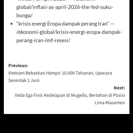
global/inflasi-as-april-2026-the-fed-suku-
bunga/
“krisis energi Eropa dampak perang Iran” —
/ekonomi-global/krisis-energi-eropa-dampak-
perang-iran-imf-resesi/
Post
Previous:
Vietnam Bebaskan Hampir 10.000 Tahanan, Upacara
navigation
Serentak 1 Juni
Next:
Veda Ega Finis Kedelapan di Mugello, Bertahan di Posisi
Lima Klasemen
More Stories