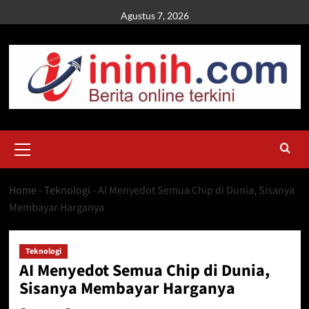
Skip
Agustus 7, 2026
to
content
Primary
Menu
Home
-
Teknologi
-
AI Menyedot Semua Chip di Dunia, Sisanya
Membayar Harganya
Teknologi
AI Menyedot Semua Chip di Dunia,
Sisanya Membayar Harganya