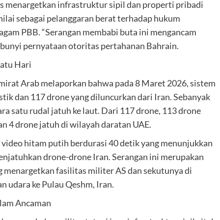
 menargetkan infrastruktur sipil dan properti pribadi
nilai sebagai pelanggaran berat terhadap hukum
 Piagam PBB. “Serangan membabi buta ini mengancam
bunyi pernyataan otoritas pertahanan Bahrain.
atu Hari
mirat Arab melaporkan bahwa pada 8 Maret 2026, sistem
tik dan 117 drone yang diluncurkan dari Iran. Sebanyak
ra satu rudal jatuh ke laut. Dari 117 drone, 113 drone
n 4 drone jatuh di wilayah daratan UAE.
video hitam putih berdurasi 40 detik yang menunjukkan
menjatuhkan drone-drone Iran. Serangan ini merupakan
 menargetkan fasilitas militer AS dan sekutunya di
n udara ke Pulau Qeshm, Iran.
 dalam Ancaman