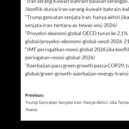
“Iran serang Kuwait Bahrain balasan serangan
/konflik-dunia/iran-serang-kuwait-bahrain-b
“Trump gencatan senjata Iran: hanya akhiri ji
senjata-iran-tentara-as-tewas-wsj-2026/
“Proyeksi ekonomi global OECD turun ke 2,1% 
global/proyeksi-ekonomi-global-oecd-2026-2
“IMF peringatkan resesi global 2026 jika konf
peringatan-resesi-global-2026/
“Azerbaijan pacu green growth pasca COP29, t
global/green-growth-azerbaijan-energy-trans
Post
Previous:
Trump Gencatan Senjata Iran: Hanya Akhiri Jika Tenta
navigation
Tewas