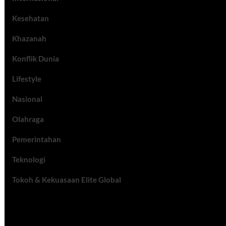
Kesehatan
Khazanah
Konflik Dunia
Lifestyle
Nasional
Olahraga
Pemerintahan
Teknologi
Tokoh & Kekuasaan Elite Global