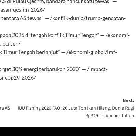
 AS di Pulau Qeshm, bandara hancur satu tewas” —
alasan-qeshm-2026/
ka tentara AS tewas” — /konflik-dunia/trump-gencatan-
pada 2026 di tengah konflik Timur Tengah” — /ekonomi-
1-persen/
lik Timur Tengah berlanjut” — /ekonomi-global/imf-
arget 30% energi terbarukan 2030” — /impact-
isi-cop29-2026/
Next:
ra AS
IUU Fishing 2026 FAO: 26 Juta Ton Ikan Hilang, Dunia Rugi
Rp349 Triliun per Tahun