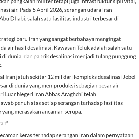
n pangkalan militer tetapi juga infrastruktur sipil vital,
nasi air. Pada 5 April 2026, serangan udara Iran
 Dhabi, salah satu fasilitas industri terbesar di
trategi baru Iran yang sangat berbahaya mengingat
a air hasil desalinasi. Kawasan Teluk adalah salah satu
i di dunia, dan pabrik desalinasi menjadi tulang punggung
.
 Iran jatuh sekitar 12 mil dari kompleks desalinasi Jebel
esar di dunia yang memproduksi sebagian besar air
i Luar Negeri Iran Abbas Araghchi telah
wab penuh atas setiap serangan terhadap fasilitas
luk yang merasakan ancaman serupa.
kan”
kecaman keras terhadap serangan Iran dalam pernyataan