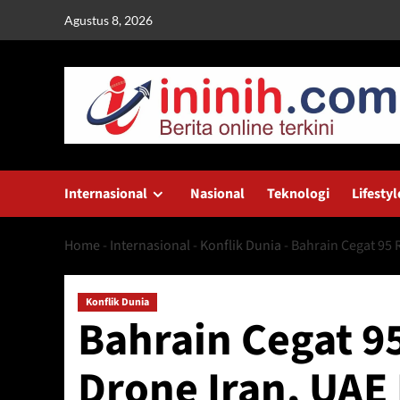
Skip
Agustus 8, 2026
to
content
Internasional
Nasional
Teknologi
Lifestyl
Home
-
Internasional
-
Konflik Dunia
-
Bahrain Cegat 95 
Konflik Dunia
Bahrain Cegat 9
Drone Iran, UAE