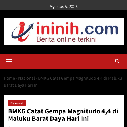
Skip
Agustus 6, 2026
to
content
Primary
Menu
Home
-
Nasional
-
BMKG Catat Gempa Magnitudo 4,4 di Maluku
Barat Daya Hari Ini
Nasional
BMKG Catat Gempa Magnitudo 4,4 di
Maluku Barat Daya Hari Ini