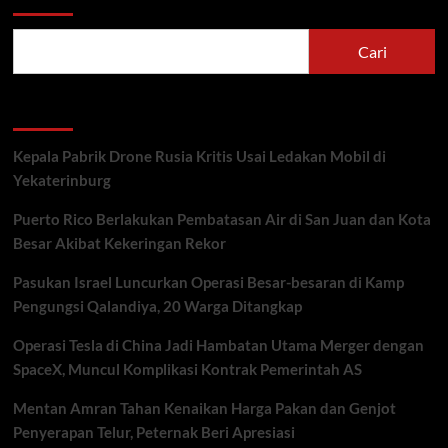
Cari
Recent Posts
Kepala Pabrik Drone Rusia Kritis Usai Ledakan Mobil di
Yekaterinburg
Puerto Rico Berlakukan Pembatasan Air di San Juan dan Kota
Besar Akibat Kekeringan Rekor
Pasukan Israel Luncurkan Operasi Besar-besaran di Kamp
Pengungsi Qalandiya, 20 Warga Ditangkap
Operasi Tesla di China Jadi Hambatan Utama Merger dengan
SpaceX, Muncul Komplikasi Kontrak Pemerintah AS
Mentan Amran Tahan Kenaikan Harga Pakan dan Genjot
Penyerapan Telur, Peternak Beri Apresiasi