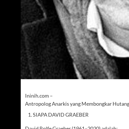
Ininih.com –
Antropolog Anarkis yang Membongkar Hutang, 
SIAPA DAVID GRAEBER
David Rolfe Graeber (1961–2020) adalah: