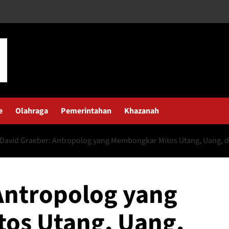
e
Olahraga
Pemerintahan
Khazanah
David Graeber: Antropolog yang Membongkar Mitos Utang, Uang, 
Antropolog yang
os Utang, Uang,