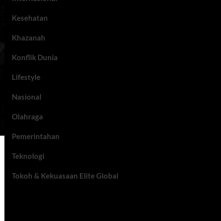
Kesehatan
Khazanah
Konflik Dunia
Lifestyle
Nasional
Olahraga
Pemerintahan
Teknologi
Tokoh & Kekuasaan Elite Global