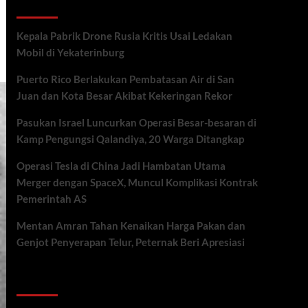
Recent Posts
Kepala Pabrik Drone Rusia Kritis Usai Ledakan
Mobil di Yekaterinburg
Puerto Rico Berlakukan Pembatasan Air di San
Juan dan Kota Besar Akibat Kekeringan Rekor
Pasukan Israel Luncurkan Operasi Besar-besaran di
Kamp Pengungsi Qalandiya, 20 Warga Ditangkap
Operasi Tesla di China Jadi Hambatan Utama
Merger dengan SpaceX, Muncul Komplikasi Kontrak
Pemerintah AS
Mentan Amran Tahan Kenaikan Harga Pakan dan
Genjot Penyerapan Telur, Peternak Beri Apresiasi
Recent Comments