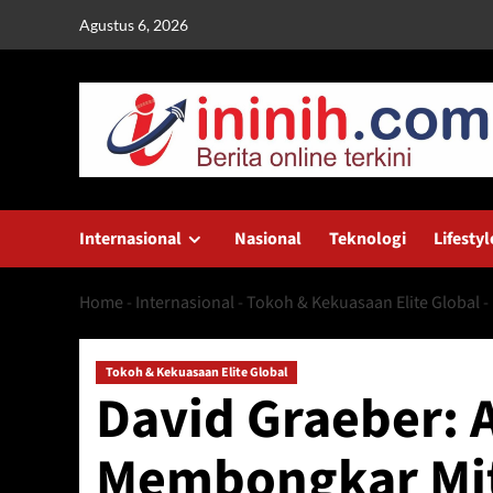
Skip
Agustus 6, 2026
to
content
Internasional
Nasional
Teknologi
Lifestyl
Home
-
Internasional
-
Tokoh & Kekuasaan Elite Global
-
Tokoh & Kekuasaan Elite Global
David Graeber: 
Membongkar Mit