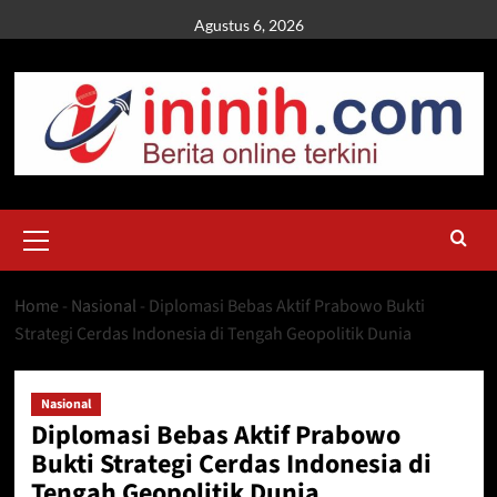
Skip
Agustus 6, 2026
to
content
Primary
Menu
Home
-
Nasional
-
Diplomasi Bebas Aktif Prabowo Bukti
Strategi Cerdas Indonesia di Tengah Geopolitik Dunia
Nasional
Diplomasi Bebas Aktif Prabowo
Bukti Strategi Cerdas Indonesia di
Tengah Geopolitik Dunia