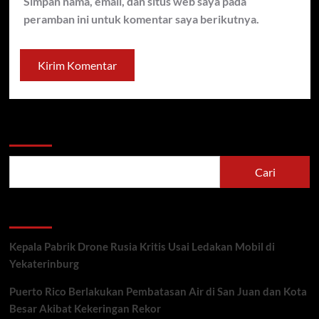
Simpan nama, email, dan situs web saya pada
peramban ini untuk komentar saya berikutnya.
Cari
Cari
Recent Posts
Kepala Pabrik Drone Rusia Kritis Usai Ledakan Mobil di
Yekaterinburg
Puerto Rico Berlakukan Pembatasan Air di San Juan dan Kota
Besar Akibat Kekeringan Rekor