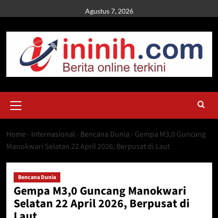
Skip
Agustus 7, 2026
to
content
Primary
Menu
Home
-
Internasional
-
Bencana Dunia
-
Gempa M3,0 Guncang
Manokwari Selatan 22 April 2026, Berpusat di Laut
Bencana Dunia
Gempa M3,0 Guncang Manokwari
Selatan 22 April 2026, Berpusat di
Laut