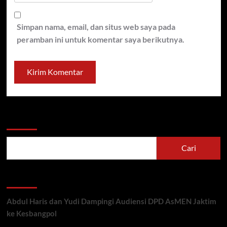
Simpan nama, email, dan situs web saya pada
peramban ini untuk komentar saya berikutnya.
Cari
Cari
Recent Posts
Abdul Haris dan Yudi Dampingi Audiensi DPD AsMEN Jaktim
ke Kesbangpol