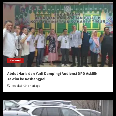
Nasional
Abdul Haris dan Yudi Dampingi Audiensi DPD AsMEN
Jaktim ke Kesbangpol
Redaksi
3 hari ago