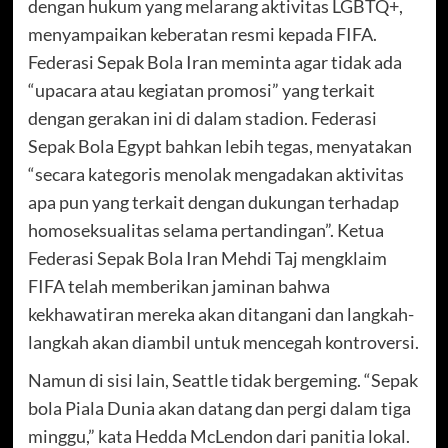
dengan hukum yang melarang aktivitas LGBTQ+,
menyampaikan keberatan resmi kepada FIFA.
Federasi Sepak Bola Iran meminta agar tidak ada
“upacara atau kegiatan promosi” yang terkait
dengan gerakan ini di dalam stadion. Federasi
Sepak Bola Egypt bahkan lebih tegas, menyatakan
“secara kategoris menolak mengadakan aktivitas
apa pun yang terkait dengan dukungan terhadap
homoseksualitas selama pertandingan”. Ketua
Federasi Sepak Bola Iran Mehdi Taj mengklaim
FIFA telah memberikan jaminan bahwa
kekhawatiran mereka akan ditangani dan langkah-
langkah akan diambil untuk mencegah kontroversi.
Namun di sisi lain, Seattle tidak bergeming. “Sepak
bola Piala Dunia akan datang dan pergi dalam tiga
minggu,” kata Hedda McLendon dari panitia lokal.