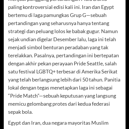
paling kontroversial edisi kali ini. Iran dan Egypt
bertemu di laga pamungkas Grup G—sebuah
pertandingan yang seharusnya hanya tentang
strategi dan peluang lolos ke babak gugur. Namun
sejak undian digelar Desember lalu, laga ini telah
menjadi simbol benturan peradaban yang tak
terelakkan. Pasalnya, pertandingan ini bertepatan
dengan akhir pekan perayaan Pride Seattle, salah
satu festival LGBTQ+ terbesar di Amerika Serikat
yang telah berlangsung lebih dari 50 tahun. Panitia
lokal dengan tegas menetapkan laga ini sebagai
“Pride Match”—sebuah keputusan yang langsung
memicu gelombang protes dari kedua federasi
sepak bola.
Egypt dan Iran, dua negara mayoritas Muslim