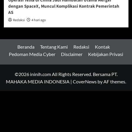
Operasi Tesla di China Jadi Hambatan Utama Merger
dengan SpaceX, Muncul Komplikasi Kontrak Pemerintah
AS
Redaksi
4 hari ago
Beranda
Tentang Kami
Redaksi
Kontak
Pedoman Media Cyber
Disclaimer
Kebijakan Privasi
©2026 ininih.com All Rights Reserved. Bersama PT.
MAHAKA MEDIA INDONESIA
|
CoverNews
by AF themes.