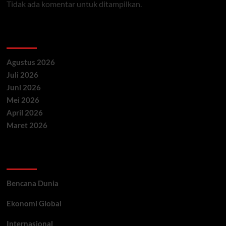
Tidak ada komentar untuk ditampilkan.
Archives
Agustus 2026
Juli 2026
Juni 2026
Mei 2026
April 2026
Maret 2026
Categories
Bencana Dunia
Ekonomi Global
Internasional