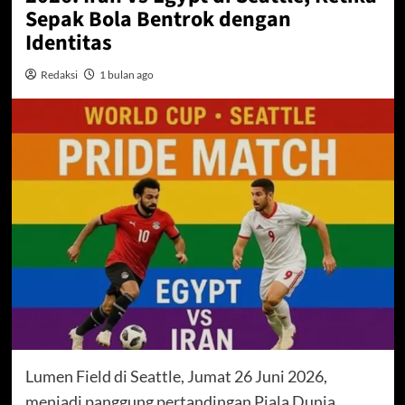
Sepak Bola Bentrok dengan
Identitas
Redaksi
1 bulan ago
Lumen Field di Seattle, Jumat 26 Juni 2026,
menjadi panggung pertandingan Piala Dunia