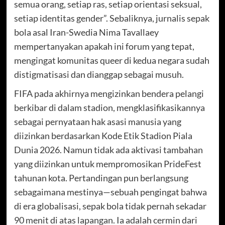
semua orang, setiap ras, setiap orientasi seksual,
setiap identitas gender”. Sebaliknya, jurnalis sepak
bola asal Iran-Swedia Nima Tavallaey
mempertanyakan apakah ini forum yang tepat,
mengingat komunitas queer di kedua negara sudah
distigmatisasi dan dianggap sebagai musuh.
FIFA pada akhirnya mengizinkan bendera pelangi
berkibar di dalam stadion, mengklasifikasikannya
sebagai pernyataan hak asasi manusia yang
diizinkan berdasarkan Kode Etik Stadion Piala
Dunia 2026. Namun tidak ada aktivasi tambahan
yang diizinkan untuk mempromosikan PrideFest
tahunan kota. Pertandingan pun berlangsung
sebagaimana mestinya—sebuah pengingat bahwa
di era globalisasi, sepak bola tidak pernah sekadar
90 menit di atas lapangan. Ia adalah cermin dari