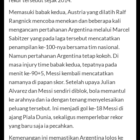
Memasuki babak kedua, Austria yang dilatih Ralf
Rangnick mencoba menekan dan beberapa kali
mengancam pertahanan Argentina melalui Marcel
Sabitzer yang pada laga tersebut mencatatkan
penampilan ke-100-nya bersama tim nasional.
Namun pertahanan Argentina tetap kokoh. Di
masa injury time babak kedua, tepatnya pada
menit ke-90+5, Messi kembali mencatatkan
namanya di papan skor. Setelah upaya Julian
Alvarez dan Messi sendiri diblok, bola memantul
ke arahnya dan ia dengan tenang menyelesaikan
peluang tersebut. Ini menjadi gol ke-18 Messi di
ajang Piala Dunia, sekaligus memperlebar rekor
yang baru saja ia pecahkan.
Kemenangan ini memastikan Argentina lolos ke