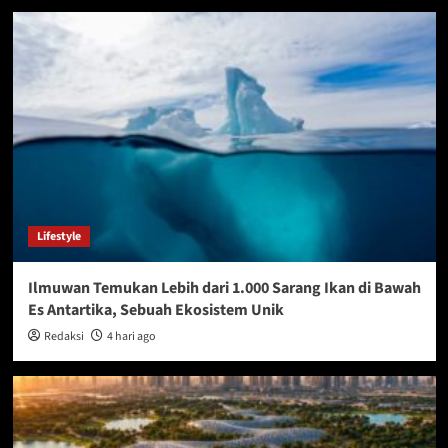
Lifestyle
Ilmuwan Temukan Lebih dari 1.000 Sarang Ikan di Bawah
Es Antartika, Sebuah Ekosistem Unik
Redaksi
4 hari ago