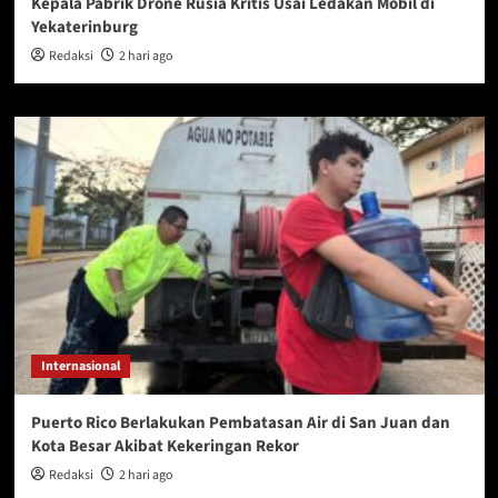
Kepala Pabrik Drone Rusia Kritis Usai Ledakan Mobil di
Yekaterinburg
Redaksi
2 hari ago
Internasional
Puerto Rico Berlakukan Pembatasan Air di San Juan dan
Kota Besar Akibat Kekeringan Rekor
Redaksi
2 hari ago