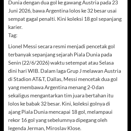
Dunia dengan dua gol ke gawang Austria pada 23
Juni 2026, bawa Argentina lolos ke 32 besar usai
sempat gagal penalti. Kini koleksi 18 gol sepanjang
karier.
Tag:
Lionel Messi secara resmi menjadi pencetak gol
terbanyak sepanjang sejarah Piala Dunia pada
Senin (22/6/2026) waktu setempat atau Selasa
dini hari WIB. Dalam laga Grup J melawan Austria
di Stadion AT&T, Dallas, Messi mencetak dua gol
yang membawa Argentina menang 2-0 dan
sekaligus mengantarkan tim juara bertahan itu
lolos ke babak 32 besar. Kini, koleksi golnya di
ajang Piala Dunia mencapai 18 gol, melampaui
rekor 16 gol yang sebelumnya dipegang oleh
legenda Jerman, Miroslav Klose.