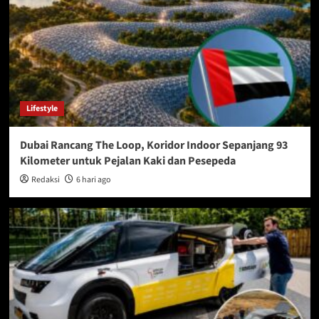
Lifestyle
Dubai Rancang The Loop, Koridor Indoor Sepanjang 93
Kilometer untuk Pejalan Kaki dan Pesepeda
Redaksi
6 hari ago