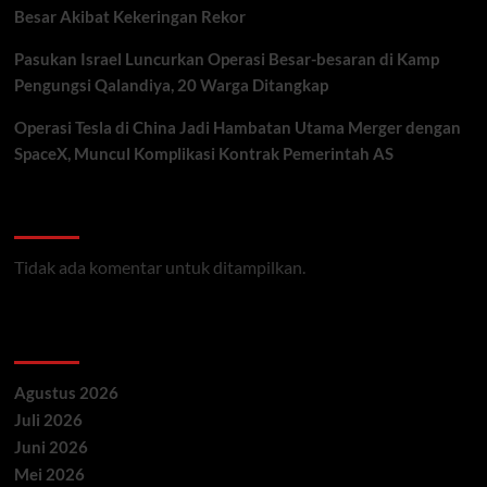
Besar Akibat Kekeringan Rekor
Pasukan Israel Luncurkan Operasi Besar-besaran di Kamp
Pengungsi Qalandiya, 20 Warga Ditangkap
Operasi Tesla di China Jadi Hambatan Utama Merger dengan
SpaceX, Muncul Komplikasi Kontrak Pemerintah AS
Recent Comments
Tidak ada komentar untuk ditampilkan.
Archives
Agustus 2026
Juli 2026
Juni 2026
Mei 2026