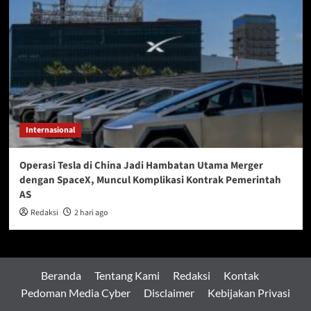
Internasional
Operasi Tesla di China Jadi Hambatan Utama Merger
dengan SpaceX, Muncul Komplikasi Kontrak Pemerintah
AS
Redaksi
2 hari ago
Beranda
Tentang Kami
Redaksi
Kontak
Pedoman Media Cyber
Disclaimer
Kebijakan Privasi