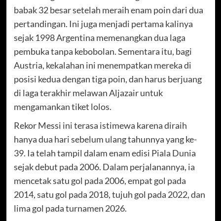
babak 32 besar setelah meraih enam poin dari dua
pertandingan. Ini juga menjadi pertama kalinya
sejak 1998 Argentina memenangkan dua laga
pembuka tanpa kebobolan. Sementara itu, bagi
Austria, kekalahan ini menempatkan mereka di
posisi kedua dengan tiga poin, dan harus berjuang
di laga terakhir melawan Aljazair untuk
mengamankan tiket lolos.
Rekor Messi ini terasa istimewa karena diraih
hanya dua hari sebelum ulang tahunnya yang ke-
39. Ia telah tampil dalam enam edisi Piala Dunia
sejak debut pada 2006. Dalam perjalanannya, ia
mencetak satu gol pada 2006, empat gol pada
2014, satu gol pada 2018, tujuh gol pada 2022, dan
lima gol pada turnamen 2026.