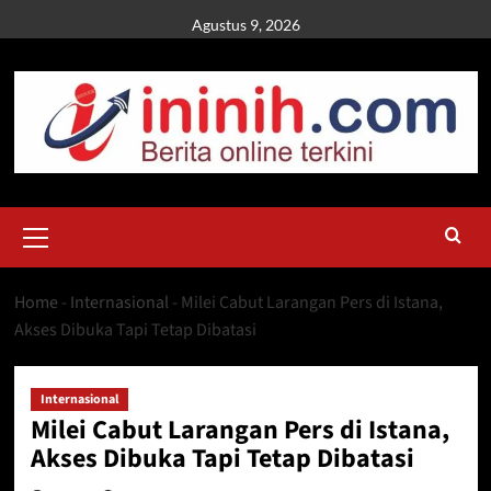
Skip
Agustus 9, 2026
to
content
Primary
Menu
Home
-
Internasional
-
Milei Cabut Larangan Pers di Istana,
Akses Dibuka Tapi Tetap Dibatasi
Internasional
Milei Cabut Larangan Pers di Istana,
Akses Dibuka Tapi Tetap Dibatasi