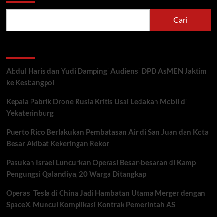
Cari
Recent Posts
Abdul Haris dan Yudi Dampingi Audiensi DPD AsMEN Jaktim
ke Kesbangpol
Kepala Pabrik Drone Rusia Kritis Usai Ledakan Mobil di
Yekaterinburg
Puerto Rico Berlakukan Pembatasan Air di San Juan dan Kota
Besar Akibat Kekeringan Rekor
Pasukan Israel Luncurkan Operasi Besar-besaran di Kamp
Pengungsi Qalandiya, 20 Warga Ditangkap
Operasi Tesla di China Jadi Hambatan Utama Merger dengan
SpaceX, Muncul Komplikasi Kontrak Pemerintah AS