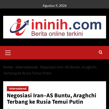
Skip
Agustus 9, 2026
to
content
Primary
Menu
Home
-
Internasional
-
Negosiasi Iran–AS Buntu, Araghchi
Terbang ke Rusia Temui Putin
Internasional
Negosiasi Iran–AS Buntu, Araghchi
Terbang ke Rusia Temui Putin