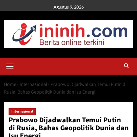
Skip
Agustus 9, 2026
to
content
Primary
Menu
Home
-
Internasional
-
Prabowo Dijadwalkan Temui Putin di
Rusia, Bahas Geopolitik Dunia dan Isu Energi
Internasional
Prabowo Dijadwalkan Temui Putin
di Rusia, Bahas Geopolitik Dunia dan
Isu Energi