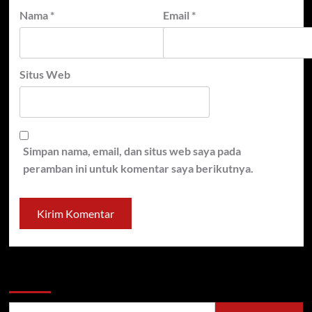
Nama
*
Email
*
Situs Web
Simpan nama, email, dan situs web saya pada
peramban ini untuk komentar saya berikutnya.
Cari