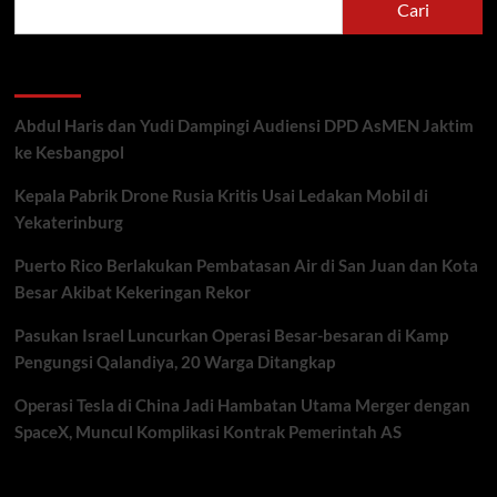
Cari
Recent Posts
Abdul Haris dan Yudi Dampingi Audiensi DPD AsMEN Jaktim
ke Kesbangpol
Kepala Pabrik Drone Rusia Kritis Usai Ledakan Mobil di
Yekaterinburg
Puerto Rico Berlakukan Pembatasan Air di San Juan dan Kota
Besar Akibat Kekeringan Rekor
Pasukan Israel Luncurkan Operasi Besar-besaran di Kamp
Pengungsi Qalandiya, 20 Warga Ditangkap
Operasi Tesla di China Jadi Hambatan Utama Merger dengan
SpaceX, Muncul Komplikasi Kontrak Pemerintah AS
Recent Comments