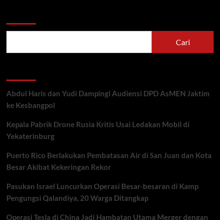
Cari
Cari
Recent Posts
Abdul Haris dan Yudi Dampingi Audiensi DPD AsMEN Jaktim
ke Kesbangpol
Kepala Pabrik Drone Rusia Kritis Usai Ledakan Mobil di
Yekaterinburg
Puerto Rico Berlakukan Pembatasan Air di San Juan dan Kota
Besar Akibat Kekeringan Rekor
Pasukan Israel Luncurkan Operasi Besar-besaran di Kamp
Pengungsi Qalandiya, 20 Warga Ditangkap
Operasi Tesla di China Jadi Hambatan Utama Merger dengan