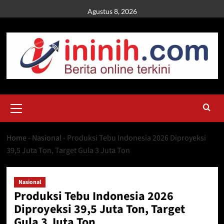
Skip
Agustus 8, 2026
to
content
Primary
Menu
Home
-
Nasional
-
Produksi Tebu Indonesia 2026 Diproyeksi
39,5 Juta Ton, Target Gula 3 Juta Ton
Nasional
Produksi Tebu Indonesia 2026
Diproyeksi 39,5 Juta Ton, Target
Gula 3 Juta Ton