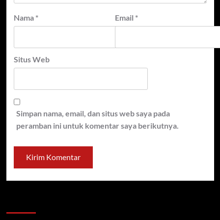
Nama
*
Email
*
Situs Web
Simpan nama, email, dan situs web saya pada
peramban ini untuk komentar saya berikutnya.
Cari