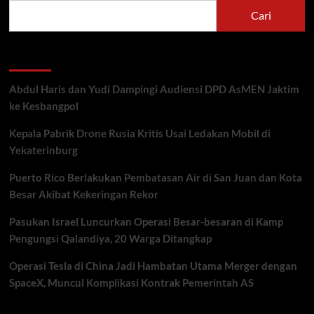
Cari
Recent Posts
Abdul Haris dan Yudi Dampingi Audiensi DPD AsMEN Jaktim
ke Kesbangpol
Kepala Pabrik Drone Rusia Kritis Usai Ledakan Mobil di
Yekaterinburg
Puerto Rico Berlakukan Pembatasan Air di San Juan dan Kota
Besar Akibat Kekeringan Rekor
Pasukan Israel Luncurkan Operasi Besar-besaran di Kamp
Pengungsi Qalandiya, 20 Warga Ditangkap
Operasi Tesla di China Jadi Hambatan Utama Merger dengan
SpaceX, Muncul Komplikasi Kontrak Pemerintah AS