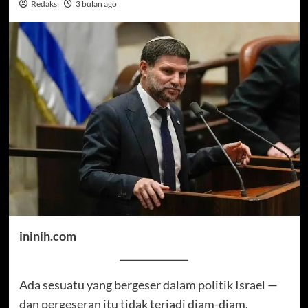
Redaksi
3 bulan ago
ininih.com
Ada sesuatu yang bergeser dalam politik Israel —
dan pergeseran itu tidak terjadi diam-diam.