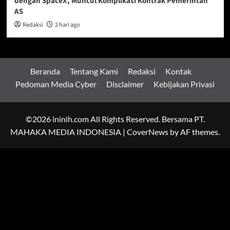
dengan SpaceX, Muncul Komplikasi Kontrak Pemerintah
AS
Redaksi
2 hari ago
Beranda
Tentang Kami
Redaksi
Kontak
Pedoman Media Cyber
Disclaimer
Kebijakan Privasi
©2026 ininih.com All Rights Reserved. Bersama PT.
MAHAKA MEDIA INDONESIA
|
CoverNews
by AF themes.