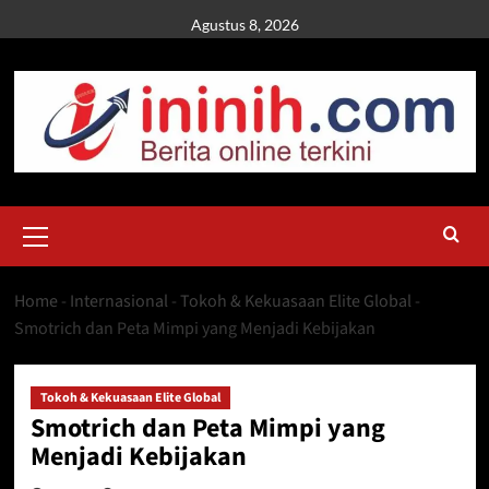
Skip
Agustus 8, 2026
to
content
Primary
Menu
Home
-
Internasional
-
Tokoh & Kekuasaan Elite Global
-
Smotrich dan Peta Mimpi yang Menjadi Kebijakan
Tokoh & Kekuasaan Elite Global
Smotrich dan Peta Mimpi yang
Menjadi Kebijakan