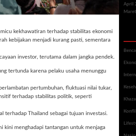
April
Maret
micu kekhawatiran terhadap stabilitas ekonomi
Cat
rah kebijakan menjadi kurang pasti, sementara
Benca
cayaan investor, terutama dalam jangka pendek.
Ekono
erung tertunda karena pelaku usaha menunggu
Intern
Keseh
perlambatan pertumbuhan, fluktuasi nilai tukar,
tif terhadap stabilitas politik, seperti
Khaza
Konfl
l terhadap Thailand sebagai tujuan investasi.
Lifest
mi kini menghadapi tantangan untuk menjaga
Nasio