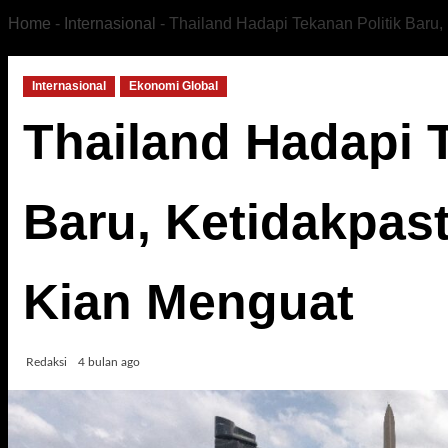
Home
-
Internasional
-
Thailand Hadapi Tekanan Politik Baru
Internasional
Ekonomi Global
Thailand Hadapi T
Baru, Ketidakpas
Kian Menguat
Redaksi
4 bulan ago