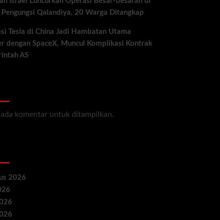
an Israel Luncurkan Operasi Besar-besaran di
Pengungsi Qalandiya, 20 Warga Ditangkap
si Tesla di China Jadi Hambatan Utama
r dengan SpaceX, Muncul Komplikasi Kontrak
intah AS
ent Comments
 ada komentar untuk ditampilkan.
hives
us 2026
2026
2026
2026