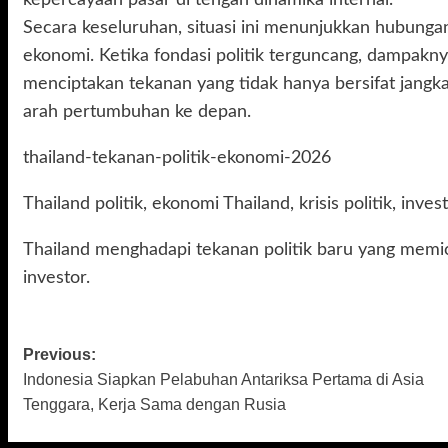
kepercayaan pasar di tengah dinamika internal.
Secara keseluruhan, situasi ini menunjukkan hubungan 
ekonomi. Ketika fondasi politik terguncang, dampakn
menciptakan tekanan yang tidak hanya bersifat jangk
arah pertumbuhan ke depan.
thailand-tekanan-politik-ekonomi-2026
Thailand politik, ekonomi Thailand, krisis politik, inves
Thailand menghadapi tekanan politik baru yang memi
investor.
Previous:
Post
Indonesia Siapkan Pelabuhan Antariksa Pertama di Asia
navigation
Tenggara, Kerja Sama dengan Rusia