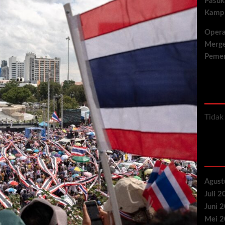
Pasuk
Kamp 
Opera
Merge
Pemer
Rec
Tidak
Arc
Agust
Juli 
Juni 
Mei 