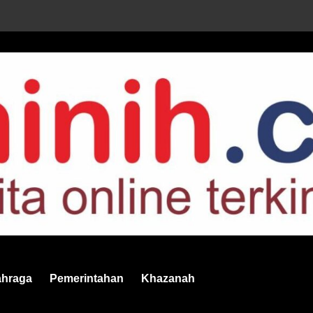
ahraga
Pemerintahan
Khazanah