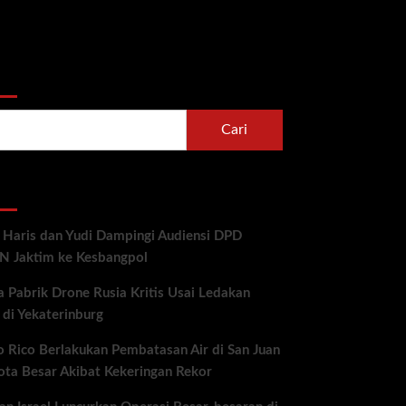
Cari
ent Posts
 Haris dan Yudi Dampingi Audiensi DPD
 Jaktim ke Kesbangpol
a Pabrik Drone Rusia Kritis Usai Ledakan
 di Yekaterinburg
o Rico Berlakukan Pembatasan Air di San Juan
ota Besar Akibat Kekeringan Rekor