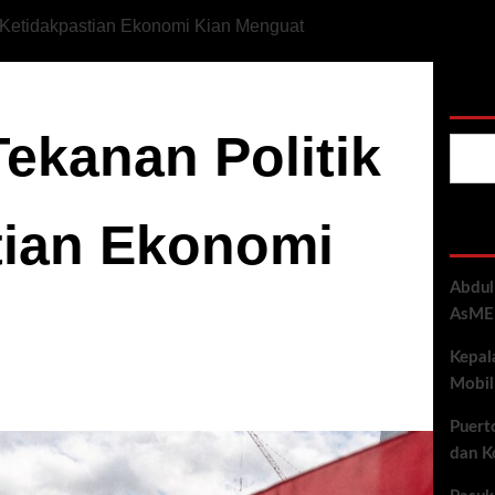
, Ketidakpastian Ekonomi Kian Menguat
Cari
ekanan Politik
tian Ekonomi
Rec
Abdul
AsMEN
Kepal
Mobil
Puert
dan K