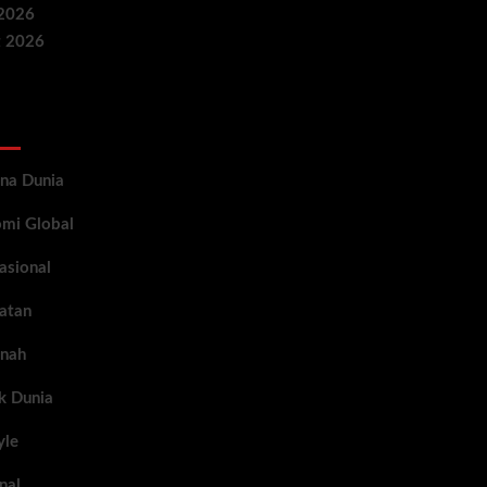
 2026
 2026
egories
na Dunia
mi Global
asional
atan
nah
ik Dunia
yle
nal