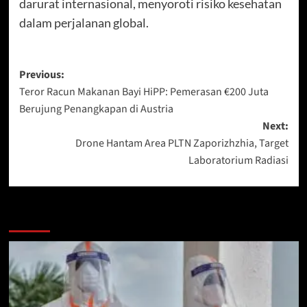
darurat internasional, menyoroti risiko kesehatan
dalam perjalanan global.
Post
Previous:
Teror Racun Makanan Bayi HiPP: Pemerasan €200 Juta
navigation
Berujung Penangkapan di Austria
Next:
Drone Hantam Area PLTN Zaporizhzhia, Target
Laboratorium Radiasi
More Stories