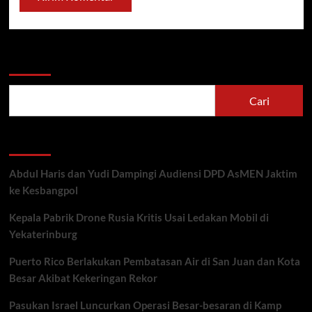
Cari
Cari
Recent Posts
Abdul Haris dan Yudi Dampingi Audiensi DPD AsMEN Jaktim
ke Kesbangpol
Kepala Pabrik Drone Rusia Kritis Usai Ledakan Mobil di
Yekaterinburg
Puerto Rico Berlakukan Pembatasan Air di San Juan dan Kota
Besar Akibat Kekeringan Rekor
Pasukan Israel Luncurkan Operasi Besar-besaran di Kamp