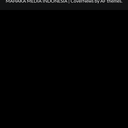
MAHAKA MEDIA INDONESIA
|
CoverNews
by AF themes.