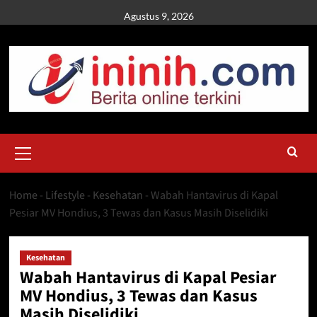
Skip
Agustus 9, 2026
to
content
Primary
Menu
Home
-
Lifestyle
-
Kesehatan
-
Wabah Hantavirus di Kapal
Pesiar MV Hondius, 3 Tewas dan Kasus Masih Diselidiki
Kesehatan
Wabah Hantavirus di Kapal Pesiar
MV Hondius, 3 Tewas dan Kasus
Masih Diselidiki