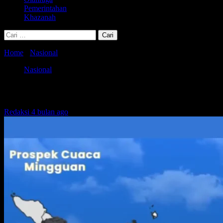
Pemerintahan
Khazanah
Cari
untuk:
Home
-
Nasional
-
BMKG Peringatkan Cuaca Ekstrem 7 April 2026, 
Nasional
BMKG Peringatkan Cuaca Ekstrem 7 April
Redaksi
4 bulan ago