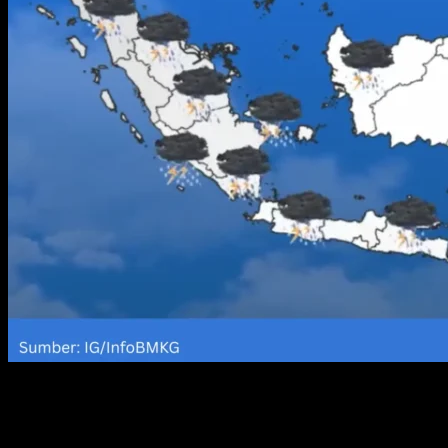
BMKG mengingatkan masyarakat di 13 wilayah untuk meningkatkan kesi
Sebanyak delapan provinsi dilaporkan berpotensi mengalami hujan leb
Sementara itu, lima kota lainnya diperkirakan menghadapi hujan diser