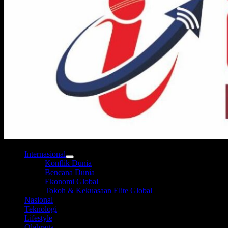
Internasional
Konflik Dunia
Bencana Dunia
Ekonomi Global
Tokoh & Kekuasaan Elite Global
Nasional
Teknologi
Lifestyle
Olahraga