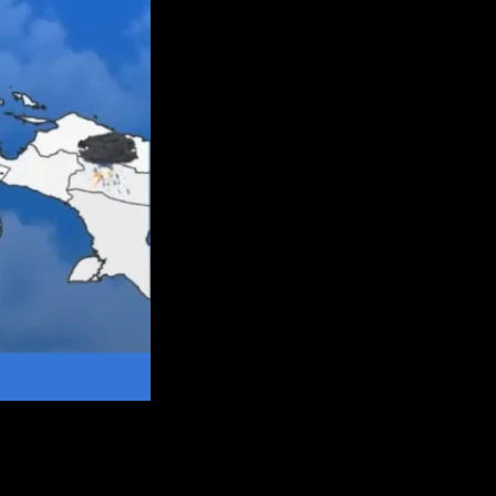
otensi cuaca ekstrem yang diperkirakan terjadi di sejumlah daerah.