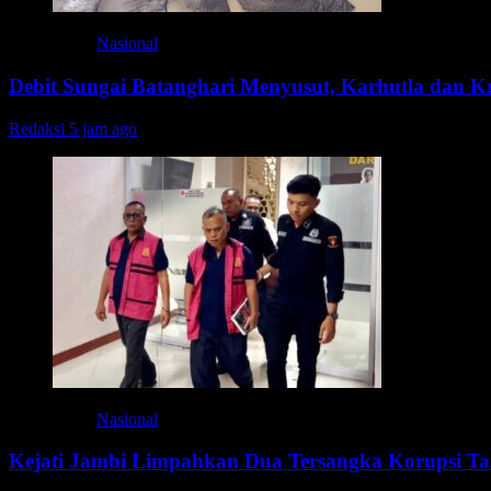
Nasional
Debit Sungai Batanghari Menyusut, Karhutla dan Kr
Redaksi
5 jam ago
Nasional
Kejati Jambi Limpahkan Dua Tersangka Korupsi T