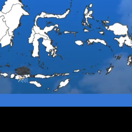
apsiagaan pada Selasa, 7 April 2026. Peringatan ini muncul seiring p
at hingga sangat lebat.
tai petir yang berisiko mengganggu aktivitas masyarakat.