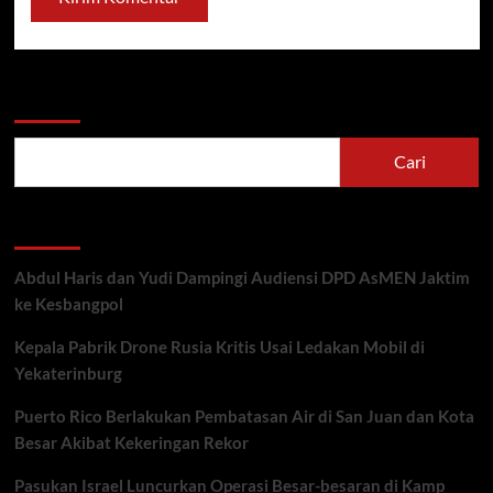
Cari
Cari
Recent Posts
Abdul Haris dan Yudi Dampingi Audiensi DPD AsMEN Jaktim
ke Kesbangpol
Kepala Pabrik Drone Rusia Kritis Usai Ledakan Mobil di
Yekaterinburg
Puerto Rico Berlakukan Pembatasan Air di San Juan dan Kota
Besar Akibat Kekeringan Rekor
Pasukan Israel Luncurkan Operasi Besar-besaran di Kamp