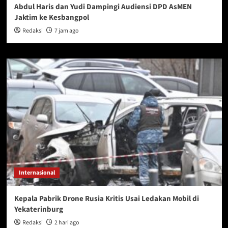
Abdul Haris dan Yudi Dampingi Audiensi DPD AsMEN
Jaktim ke Kesbangpol
Redaksi
7 jam ago
Internasional
Kepala Pabrik Drone Rusia Kritis Usai Ledakan Mobil di
Yekaterinburg
Redaksi
2 hari ago