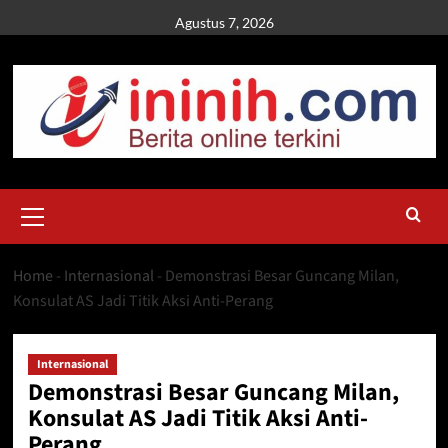
Skip
Agustus 7, 2026
to
content
Primary
Menu
Home
-
Internasional
-
Demonstrasi Besar Guncang Milan,
Konsulat AS Jadi Titik Aksi Anti-Perang
Internasional
Demonstrasi Besar Guncang Milan,
Konsulat AS Jadi Titik Aksi Anti-
Perang