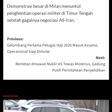
Demonstrasi besar di Milan menuntut
penghentian operasi militer di Timur Tengah
setelah gagalnya negosiasi AS-Iran.
Post
Previous:
Gelombang Pertama Petugas Haji 2026 Masuk Asrama,
navigation
Operasional Siap Dimulai
Next:
Rentetan Ilmuwan Nuklir AS Tewas Misterius, Gedung
Putih Perintahkan Penyelidikan
More Stories