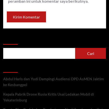
peramban ini untuk komentar saya berikutnya.
Cari
Cari
Recent Posts
Abdul Haris dan Yudi Dampingi Audiensi DPD AsMEN Jaktim
ke Kesbangpol
Kepala Pabrik Drone Rusia Kritis Usai Ledakan Mobil di
Yekaterinburg