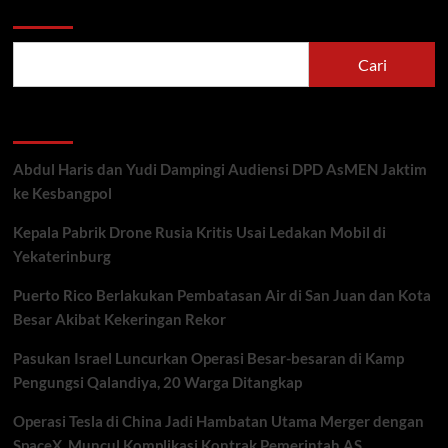
Cari
Cari
Recent Posts
Abdul Haris dan Yudi Dampingi Audiensi DPD AsMEN Jaktim
ke Kesbangpol
Kepala Pabrik Drone Rusia Kritis Usai Ledakan Mobil di
Yekaterinburg
Puerto Rico Berlakukan Pembatasan Air di San Juan dan Kota
Besar Akibat Kekeringan Rekor
Pasukan Israel Luncurkan Operasi Besar-besaran di Kamp
Pengungsi Qalandiya, 20 Warga Ditangkap
Operasi Tesla di China Jadi Hambatan Utama Merger dengan
SpaceX, Muncul Komplikasi Kontrak Pemerintah AS