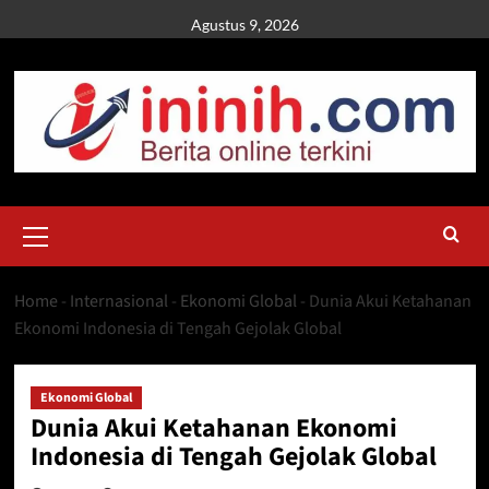
Skip
Agustus 9, 2026
to
content
Primary
Menu
Home
-
Internasional
-
Ekonomi Global
-
Dunia Akui Ketahanan
Ekonomi Indonesia di Tengah Gejolak Global
Ekonomi Global
Dunia Akui Ketahanan Ekonomi
Indonesia di Tengah Gejolak Global