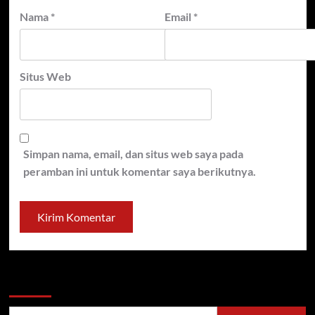
Nama
*
Email
*
Situs Web
Simpan nama, email, dan situs web saya pada
peramban ini untuk komentar saya berikutnya.
Cari