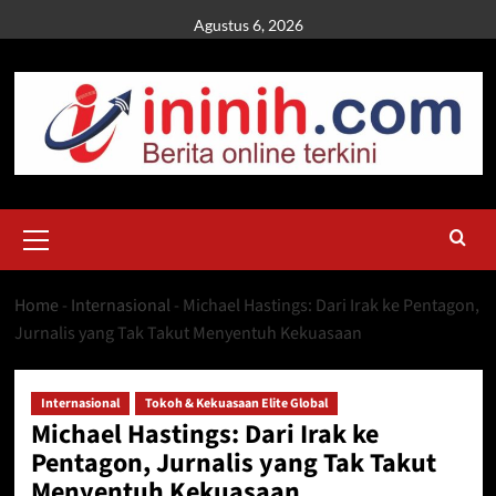
Skip
Agustus 6, 2026
to
content
Primary
Menu
Home
-
Internasional
-
Michael Hastings: Dari Irak ke Pentagon,
Jurnalis yang Tak Takut Menyentuh Kekuasaan
Internasional
Tokoh & Kekuasaan Elite Global
Michael Hastings: Dari Irak ke
Pentagon, Jurnalis yang Tak Takut
Menyentuh Kekuasaan