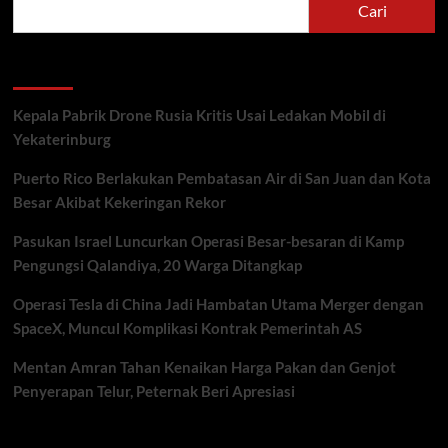
Cari
Recent Posts
Kepala Pabrik Drone Rusia Kritis Usai Ledakan Mobil di
Yekaterinburg
Puerto Rico Berlakukan Pembatasan Air di San Juan dan Kota
Besar Akibat Kekeringan Rekor
Pasukan Israel Luncurkan Operasi Besar-besaran di Kamp
Pengungsi Qalandiya, 20 Warga Ditangkap
Operasi Tesla di China Jadi Hambatan Utama Merger dengan
SpaceX, Muncul Komplikasi Kontrak Pemerintah AS
Mentan Amran Tahan Kenaikan Harga Pakan dan Genjot
Penyerapan Telur, Peternak Beri Apresiasi