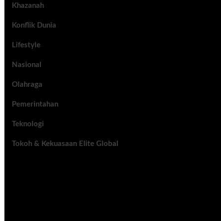
Khazanah
Konflik Dunia
Lifestyle
Nasional
Olahraga
Pemerintahan
Teknologi
Tokoh & Kekuasaan Elite Global