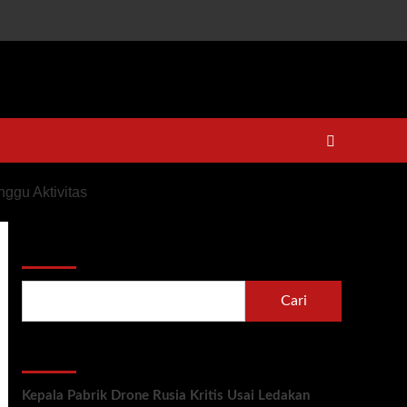
nggu Aktivitas
Cari
Cari
Recent Posts
Kepala Pabrik Drone Rusia Kritis Usai Ledakan