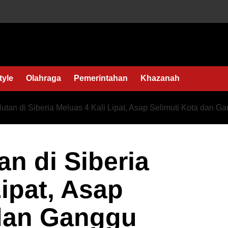
tyle
Olahraga
Pemerintahan
Khazanah
tan di Siberia Meluas 4 Kali Lipat, Asap Selimuti Kota dan Ga
n di Siberia
Lipat, Asap
 dan Ganggu