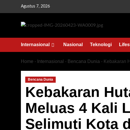
Skip
Agustus 7, 2026
to
content
Internasional
Nasional
Teknologi
Lifes
Home
-
Internasional
-
Bencana Dunia
-
Kebakaran Hu
Bencana Dunia
Kebakaran Huta
Meluas 4 Kali 
Selimuti Kota