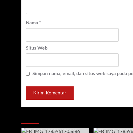
Nama
*
Situs Web
Simpan nama, email, dan situs web saya pada p
You may have missed