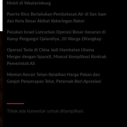
Mobil di Yekaterinburg
Puerto Rico Berlakukan Pembatasan Air di San Juan
dan Kota Besar Akibat Kekeringan Rekor
Pasukan Israel Luncurkan Operasi Besar-besaran di
Kamp Pengungsi Qalandiya, 20 Warga Ditangkap
Operasi Tesla di China Jadi Hambatan Utama
Merger dengan SpaceX, Muncul Komplikasi Kontrak
Pemerintah AS
Mentan Amran Tahan Kenaikan Harga Pakan dan
Genjot Penyerapan Telur, Peternak Beri Apresiasi
Recent Comments
Tidak ada komentar untuk ditampilkan.