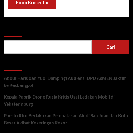
Cari
Cari
Recent Posts
Abdul Haris dan Yudi Dampingi Audiensi DPD AsMEN Jaktim
ke Kesbangpol
Kepala Pabrik Drone Rusia Kritis Usai Ledakan Mobil di
Yekaterinburg
Puerto Rico Berlakukan Pembatasan Air di San Juan dan Kota
Besar Akibat Kekeringan Rekor