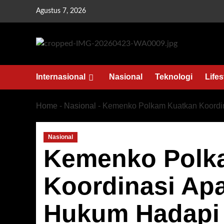
Skip
Agustus 7, 2026
to
content
Internasional
Nasional
Teknologi
Lifes
Home
-
Nasional
-
Kemenko Polkam Kuatkan Koordi
Nasional
Kemenko Polk
Koordinasi Ap
Hukum Hadapi