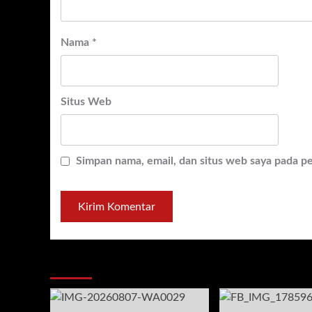
Nama
*
Situs Web
Simpan nama, email, dan situs web saya pada p
You may have missed