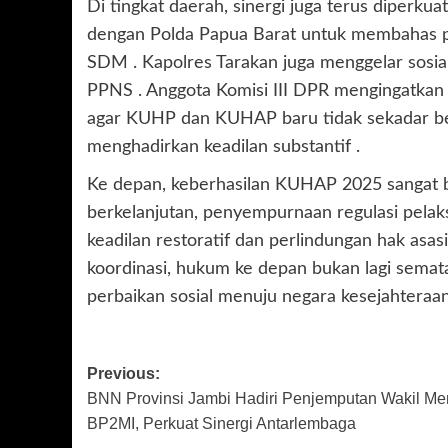
Di tingkat daerah, sinergi juga terus diperku
dengan Polda Papua Barat untuk membahas p
SDM . Kapolres Tarakan juga menggelar sosia
PPNS . Anggota Komisi III DPR mengingatkan
agar KUHP dan KUHAP baru tidak sekadar ber
menghadirkan keadilan substantif .
Ke depan, keberhasilan KUHAP 2025 sangat be
berkelanjutan, penyempurnaan regulasi pel
keadilan restoratif dan perlindungan hak asas
koordinasi, hukum ke depan bukan lagi semat
perbaikan sosial menuju negara kesejahteraan
Post
Previous:
BNN Provinsi Jambi Hadiri Penjemputan Wakil Men
navigation
BP2MI, Perkuat Sinergi Antarlembaga