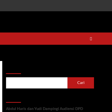
Cari
Cari
Recent Posts
Abdul Haris dan Yudi Dampingi Audiensi DPD