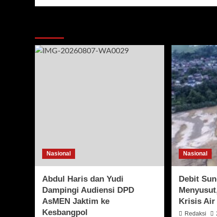
More Stories
Nasional
Nasional
Abdul Haris dan Yudi
Debit Sun
Dampingi Audiensi DPD
Menyusut,
AsMEN Jaktim ke
Krisis Ai
Kesbangpol
Redaksi