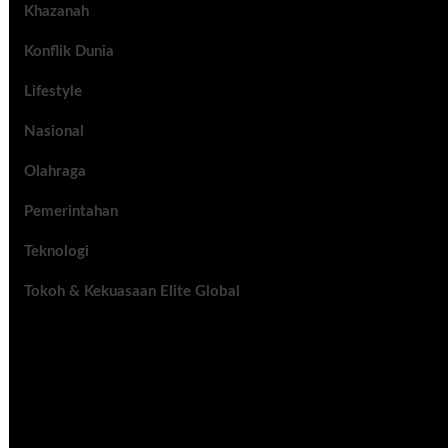
Khazanah
Konflik Dunia
Lifestyle
Nasional
Olahraga
Pemerintahan
Teknologi
Tokoh & Kekuasaan Elite Global