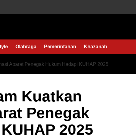
tyle
Olahraga
Pemerintahan
Khazanah
nasi Aparat Penegak Hukum Hadapi KUHAP 2025
am Kuatkan
arat Penegak
 KUHAP 2025