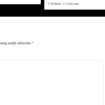
Redaksi
2 hari ago
yang wajib ditandai
*