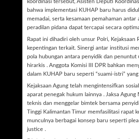
koordinasi tersebut, Asisten Deputi Koord
bahwa implementasi KUHAP baru harus didukun
memadai, serta kesamaan pemahaman antar a
peradilan pidana dapat tercapai secara optima
Rapat ini dihadiri oleh unsur Polri, Kejaksa
kepentingan terkait. Sinergi antar institus
pola hubungan antara penyidik dan penuntut 
hirarkis . Anggota Komisi III DPR bahkan men
dalam KUHAP baru seperti “suami-istri” yang
Kejaksaan Agung telah mengintensifkan sosial
aparat penegak hukum lainnya . Jaksa Agu
teknis dan menggelar bimtek bersama penyidik
Tinggi Kalimantan Timur memfasilitasi rapat
munculnya berbagai konsep baru seperti plea 
justice .