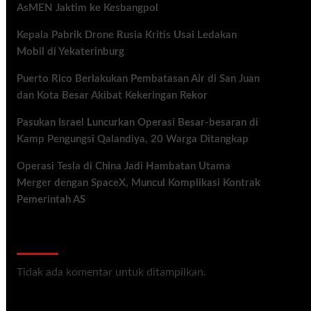
AsMEN Jaktim ke Kesbangpol
Kepala Pabrik Drone Rusia Kritis Usai Ledakan
Mobil di Yekaterinburg
Puerto Rico Berlakukan Pembatasan Air di San Juan
dan Kota Besar Akibat Kekeringan Rekor
Pasukan Israel Luncurkan Operasi Besar-besaran di
Kamp Pengungsi Qalandiya, 20 Warga Ditangkap
Operasi Tesla di China Jadi Hambatan Utama
Merger dengan SpaceX, Muncul Komplikasi Kontrak
Pemerintah AS
Recent Comments
Tidak ada komentar untuk ditampilkan.