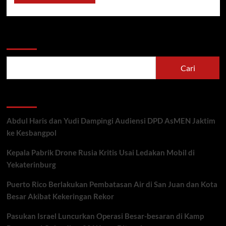
Cari
Cari
Recent Posts
Abdul Haris dan Yudi Dampingi Audiensi DPD AsMEN Jaktim
ke Kesbangpol
Kepala Pabrik Drone Rusia Kritis Usai Ledakan Mobil di
Yekaterinburg
Puerto Rico Berlakukan Pembatasan Air di San Juan dan Kota
Besar Akibat Kekeringan Rekor
Pasukan Israel Luncurkan Operasi Besar-besaran di Kamp