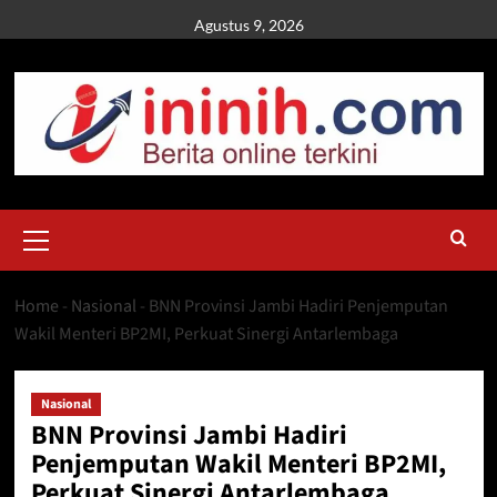
Skip
Agustus 9, 2026
to
content
Primary
Menu
Home
-
Nasional
-
BNN Provinsi Jambi Hadiri Penjemputan
Wakil Menteri BP2MI, Perkuat Sinergi Antarlembaga
Nasional
BNN Provinsi Jambi Hadiri
Penjemputan Wakil Menteri BP2MI,
Perkuat Sinergi Antarlembaga