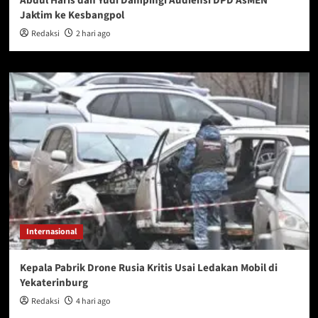
Abdul Haris dan Yudi Dampingi Audiensi DPD AsMEN
Jaktim ke Kesbangpol
Redaksi
2 hari ago
Internasional
Kepala Pabrik Drone Rusia Kritis Usai Ledakan Mobil di
Yekaterinburg
Redaksi
4 hari ago