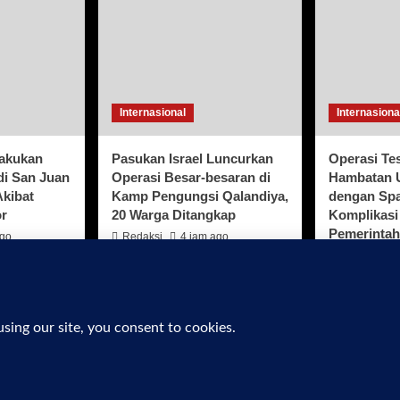
Internasional
Internasiona
lakukan
Pasukan Israel Luncurkan
Operasi Tes
di San Juan
Operasi Besar-besaran di
Hambatan 
Akibat
Kamp Pengungsi Qalandiya,
dengan Sp
or
20 Warga Ditangkap
Komplikasi
Pemerintah
ago
Redaksi
4 jam ago
Redaksi
man Media Cyber
Disclaimer
Kebijakan Privasi
 Rights Reserved. Bersama PT. MAHAKA MEDIA INDONESIA
|
Co