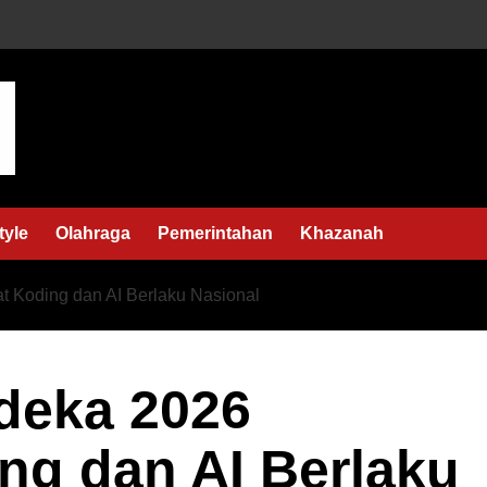
tyle
Olahraga
Pemerintahan
Khazanah
t Koding dan AI Berlaku Nasional
deka 2026
ng dan AI Berlaku