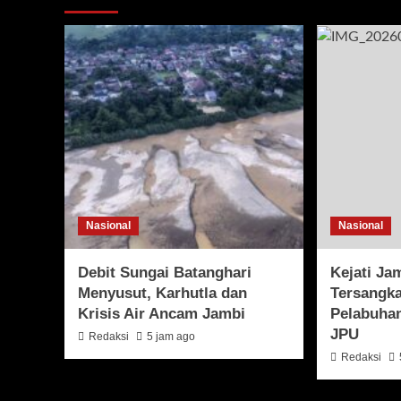
Nasional
Nasional
Debit Sungai Batanghari
Kejati J
Menyusut, Karhutla dan
Tersangk
Krisis Air Ancam Jambi
Pelabuha
JPU
Redaksi
5 jam ago
Redaksi