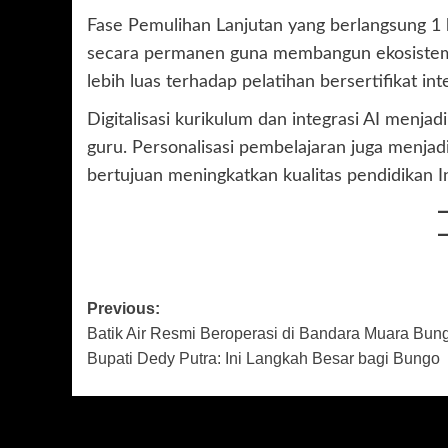
Fase Pemulihan Lanjutan yang berlangsung 1 
secara permanen guna membangun ekosistem
lebih luas terhadap pelatihan bersertifikat i
Digitalisasi kurikulum dan integrasi AI menja
guru. Personalisasi pembelajaran juga menja
bertujuan meningkatkan kualitas pendidikan I
Post
Previous:
Batik Air Resmi Beroperasi di Bandara Muara Bun
navigation
Bupati Dedy Putra: Ini Langkah Besar bagi Bungo
More Stories