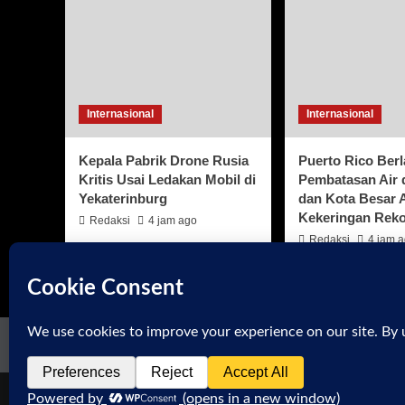
Internasional
Internasional
Kepala Pabrik Drone Rusia
Puerto Rico Ber
Kritis Usai Ledakan Mobil di
Pembatasan Air 
Yekaterinburg
dan Kota Besar 
Kekeringan Rek
Redaksi
4 jam ago
Redaksi
4 jam 
Beranda
Tentang Kami
Redaksi
Kontak
Pedo
©2026 ininih.com All