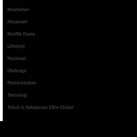
Kesehatan
Khazanah
Konflik Dunia
Lifestyle
Nasional
Olahraga
Pemerintahan
Teknologi
Tokoh & Kekuasaan Elite Global