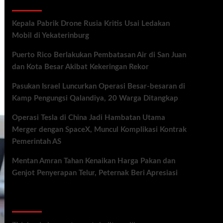
Recent Posts
Kepala Pabrik Drone Rusia Kritis Usai Ledakan
Mobil di Yekaterinburg
Puerto Rico Berlakukan Pembatasan Air di San Juan
dan Kota Besar Akibat Kekeringan Rekor
Pasukan Israel Luncurkan Operasi Besar-besaran di
Kamp Pengungsi Qalandiya, 20 Warga Ditangkap
Operasi Tesla di China Jadi Hambatan Utama
Merger dengan SpaceX, Muncul Komplikasi Kontrak
Pemerintah AS
Mentan Amran Tahan Kenaikan Harga Pakan dan
Genjot Penyerapan Telur, Peternak Beri Apresiasi
Recent Comments