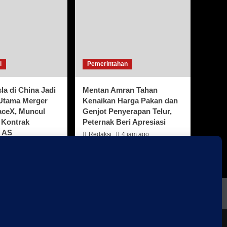
l
Pemerintahan
la di China Jadi
Mentan Amran Tahan
Utama Merger
Kenaikan Harga Pakan dan
aceX, Muncul
Genjot Penyerapan Telur,
 Kontrak
Peternak Beri Apresiasi
 AS
Redaksi
4 jam ago
4 jam ago
verNews
by AF themes.