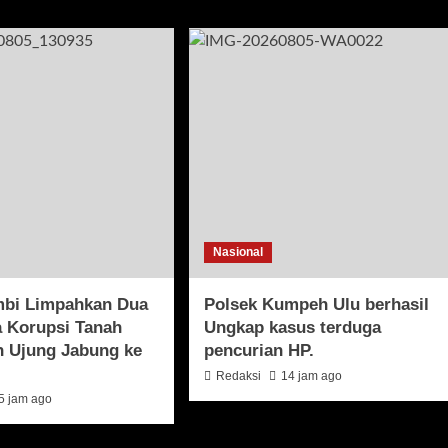
Nasional
ambi Limpahkan Dua
Polsek Kumpeh Ulu berhasil
a Korupsi Tanah
Ungkap kasus terduga
n Ujung Jabung ke
pencurian HP.
Redaksi
14 jam ago
5 jam ago