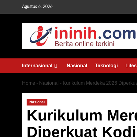
Skip
Agustus 6, 2026
to
content
Internasional
Nasional
Teknologi
Lifes
Home
-
Nasional
-
Kurikulum Merdeka 2026 Diperkua
Nasional
Kurikulum Mer
Diperkuat Kodi