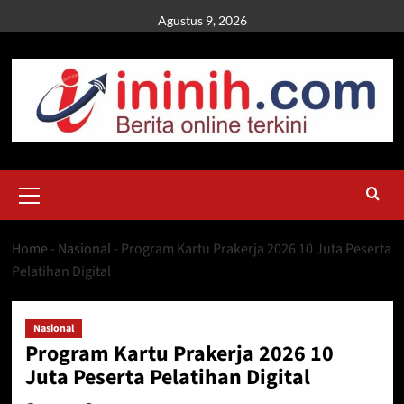
Skip
Agustus 9, 2026
to
content
Primary
Menu
Home
-
Nasional
-
Program Kartu Prakerja 2026 10 Juta Peserta
Pelatihan Digital
Nasional
Program Kartu Prakerja 2026 10
Juta Peserta Pelatihan Digital