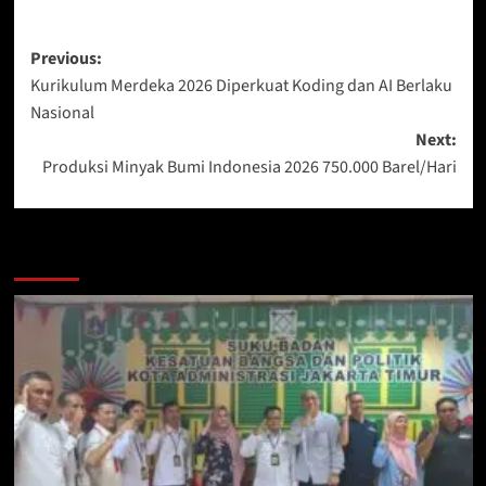
Post
Previous:
Kurikulum Merdeka 2026 Diperkuat Koding dan AI Berlaku
navigation
Nasional
Next:
Produksi Minyak Bumi Indonesia 2026 750.000 Barel/Hari
More Stories