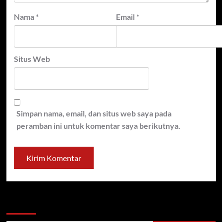
Nama
*
Email
*
Situs Web
Simpan nama, email, dan situs web saya pada
peramban ini untuk komentar saya berikutnya.
Cari