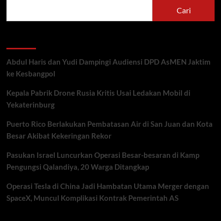
Cari
Recent Posts
Abdul Haris dan Yudi Dampingi Audiensi DPD AsMEN Jaktim
ke Kesbangpol
Kepala Pabrik Drone Rusia Kritis Usai Ledakan Mobil di
Yekaterinburg
Puerto Rico Berlakukan Pembatasan Air di San Juan dan Kota
Besar Akibat Kekeringan Rekor
Pasukan Israel Luncurkan Operasi Besar-besaran di Kamp
Pengungsi Qalandiya, 20 Warga Ditangkap
Operasi Tesla di China Jadi Hambatan Utama Merger dengan
SpaceX, Muncul Komplikasi Kontrak Pemerintah AS