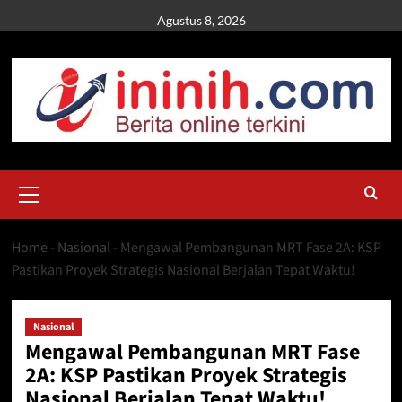
Skip
Agustus 8, 2026
to
content
Primary
Menu
Home
-
Nasional
-
Mengawal Pembangunan MRT Fase 2A: KSP
Pastikan Proyek Strategis Nasional Berjalan Tepat Waktu!
Nasional
Mengawal Pembangunan MRT Fase
2A: KSP Pastikan Proyek Strategis
Nasional Berjalan Tepat Waktu!