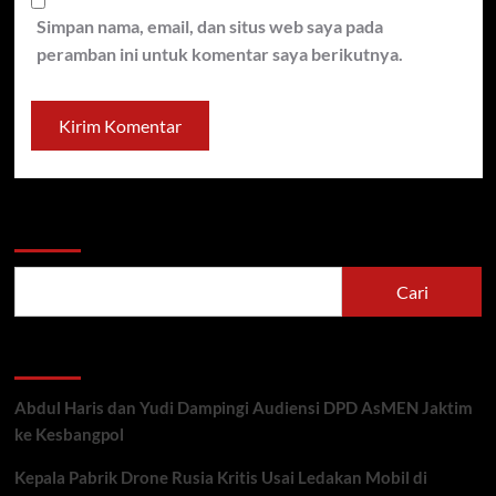
Simpan nama, email, dan situs web saya pada
peramban ini untuk komentar saya berikutnya.
Cari
Cari
Recent Posts
Abdul Haris dan Yudi Dampingi Audiensi DPD AsMEN Jaktim
ke Kesbangpol
Kepala Pabrik Drone Rusia Kritis Usai Ledakan Mobil di