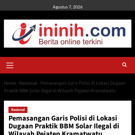
Skip
Agustus 7, 2026
to
content
Primary
Menu
Home
-
Nasional
-
Pemasangan Garis Polisi di Lokasi Dugaan
Praktik BBM Solar Ilegal di Wilayah Pejaten Kramatwatu
Nasional
Pemasangan Garis Polisi di Lokasi
Dugaan Praktik BBM Solar Ilegal di
Wilayah Pejaten Kramatwatu