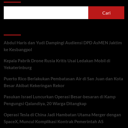
Cari
Recent Posts
Abdul Haris dan Yudi Dampingi Audiensi DPD AsMEN Jaktim
ke Kesbangpol
Kepala Pabrik Drone Rusia Kritis Usai Ledakan Mobil di
Yekaterinburg
Puerto Rico Berlakukan Pembatasan Air di San Juan dan Kota
Besar Akibat Kekeringan Rekor
Pasukan Israel Luncurkan Operasi Besar-besaran di Kamp
Pengungsi Qalandiya, 20 Warga Ditangkap
Operasi Tesla di China Jadi Hambatan Utama Merger dengan
SpaceX, Muncul Komplikasi Kontrak Pemerintah AS