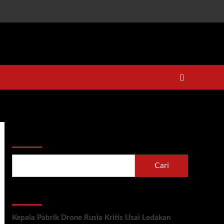
Cari
Cari
Recent Posts
Kepala Pabrik Drone Rusia Kritis Usai Ledakan