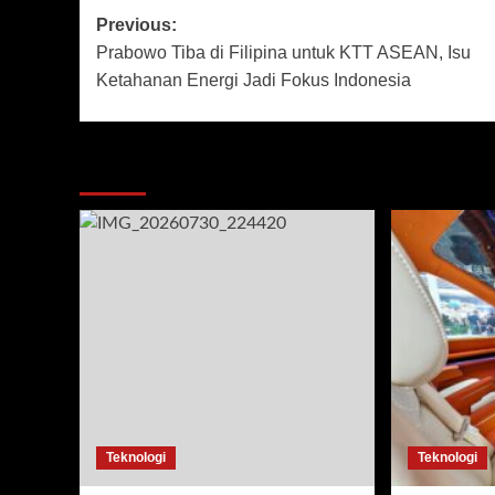
Post
Previous:
Prabowo Tiba di Filipina untuk KTT ASEAN, Isu
navigation
Ketahanan Energi Jadi Fokus Indonesia
More Stories
Teknologi
Teknologi