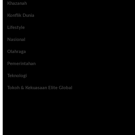
Khazanah
Konflik Dunia
Lifestyle
Nasional
Olahraga
Pemerintahan
Teknologi
Tokoh & Kekuasaan Elite Global