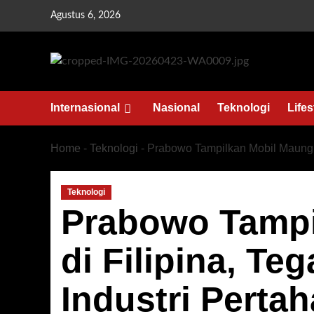
Skip
Agustus 6, 2026
to
content
Internasional
Nasional
Teknologi
Lifes
Home
-
Teknologi
-
Prabowo Tampilkan Mobil Maung d
Teknologi
Prabowo Tampi
di Filipina, T
Industri Perta