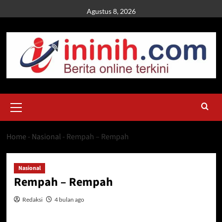
Skip
Agustus 8, 2026
to
content
Primary
Menu
Home
-
Nasional
-
Rempah – Rempah
Nasional
Rempah – Rempah
Redaksi
4 bulan ago