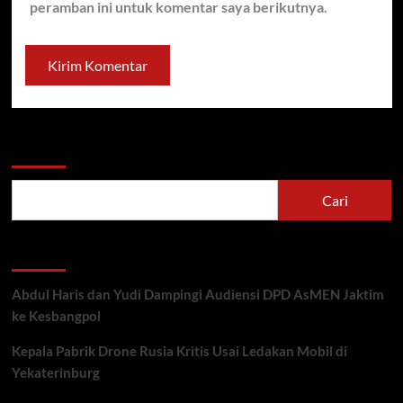
peramban ini untuk komentar saya berikutnya.
Cari
Cari
Recent Posts
Abdul Haris dan Yudi Dampingi Audiensi DPD AsMEN Jaktim
ke Kesbangpol
Kepala Pabrik Drone Rusia Kritis Usai Ledakan Mobil di
Yekaterinburg