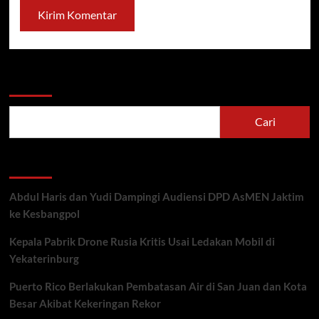
Cari
Cari
Recent Posts
Abdul Haris dan Yudi Dampingi Audiensi DPD AsMEN Jaktim
ke Kesbangpol
Kepala Pabrik Drone Rusia Kritis Usai Ledakan Mobil di
Yekaterinburg
Puerto Rico Berlakukan Pembatasan Air di San Juan dan Kota
Besar Akibat Kekeringan Rekor