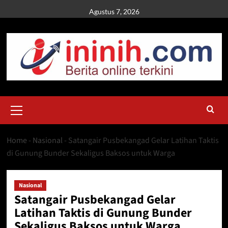
Skip
Agustus 7, 2026
to
content
Primary
Menu
Home
-
Nasional
-
Satangair Pusbekangad Gelar Latihan Taktis
di Gunung Bunder Sekaligus Baksos untuk Warga
Nasional
Satangair Pusbekangad Gelar
Latihan Taktis di Gunung Bunder
Sekaligus Baksos untuk Warga