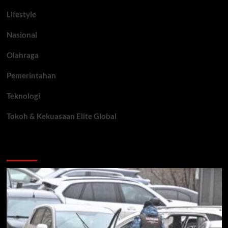
Lifestyle
Nasional
Olahraga
Pemerintahan
Teknologi
Tokoh & Kekuasaan Elite Global
You may have missed