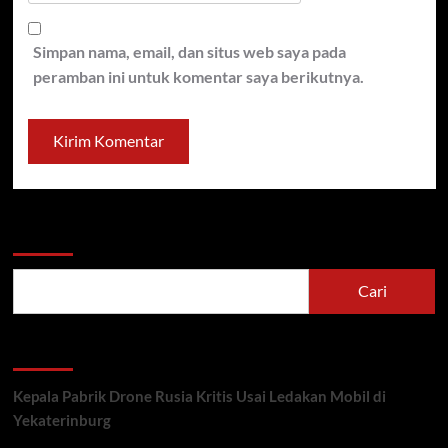
Simpan nama, email, dan situs web saya pada
peramban ini untuk komentar saya berikutnya.
Cari
Cari
Recent Posts
Kepala Pabrik Drone Rusia Kritis Usai Ledakan Mobil di
Yekaterinburg