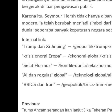
bergerak di luar pengawasan publik.
Karena itu, Seymour Hersh tidak hanya dipan
modern, ia telah berubah menjadi simbol dar
dunia: seberapa banyak keputusan negara seb
Internal link:
“Trump dan Xi Jinping” — /geopolitik/trump-
“krisis energi Eropa” — /ekonomi-global/kris
“Selat Hormuz” — /konflik-dunia/selat-hormu
“AI dan regulasi global” — /teknologi-global
“BRICS dan Iran” — /geopolitik/brics-fmm-n
Post
Previous:
Trump Ancam serangan Iran lanjut Jika Teheran P