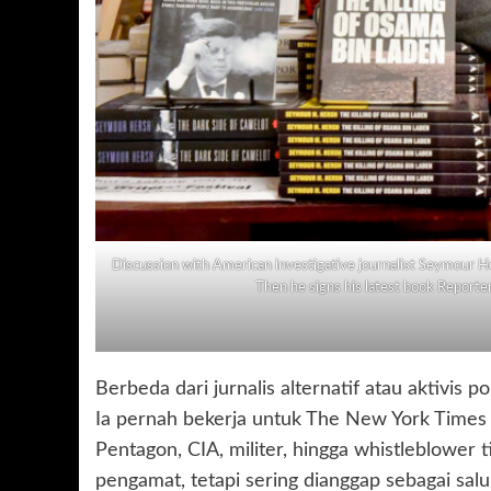
Discussion with American investigative journalist Seymour He
Then he signs his latest book Report
Berbeda dari jurnalis alternatif atau aktivis p
Ia pernah bekerja untuk The New York Times d
Pentagon, CIA, militer, hingga whistleblower 
pengamat, tetapi sering dianggap sebagai sa