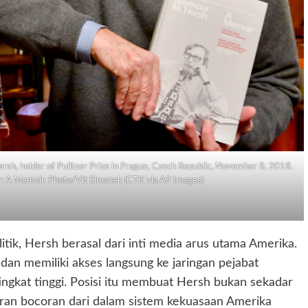
rsh, holder of Pulitzer Prize in Prague, Czech Republic, November 8, 2018.
er: A Memoir. Photo/Vit Simanek (CTK via AP Images)
olitik, Hersh berasal dari inti media arus utama Amerika.
an memiliki akses langsung ke jaringan pejabat
tingkat tinggi. Posisi itu membuat Hersh bukan sekadar
luran bocoran dari dalam sistem kekuasaan Amerika