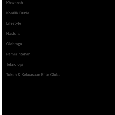
Khazanah
Konflik Dunia
Lifestyle
Nasional
Olahraga
Pemerintahan
Teknologi
Tokoh & Kekuasaan Elite Global