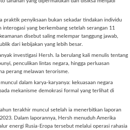
foto tahanan yang dipermalukan dan disiksa menjadi
praktik penyiksaan bukan sekadar tindakan individu
rin interogasi yang berkembang setelah serangan 11
r keamanan disebut saling melempar tanggung jawab,
lik dari kebijakan yang lebih besar.
yak investigasi Hersh. Ia berulang kali menulis tentang
nyi, penculikan lintas negara, hingga perluasan
ma perang melawan terorisme.
s muncul dalam karya-karyanya: kekuasaan negara
pada mekanisme demokrasi formal yang terlihat di
ahun terakhir muncul setelah ia menerbitkan laporan
a 2023. Dalam laporannya, Hersh menuduh Amerika
alur energi Rusia-Eropa tersebut melalui operasi rahasia