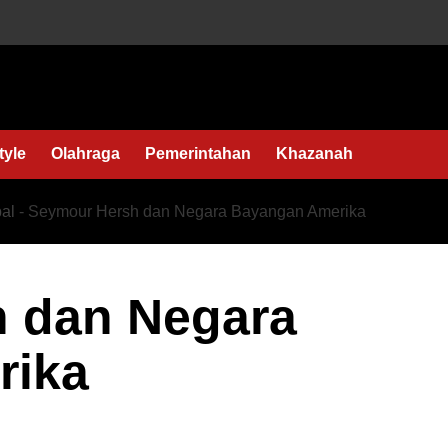
tyle
Olahraga
Pemerintahan
Khazanah
al
-
Seymour Hersh dan Negara Bayangan Amerika
 dan Negara
rika