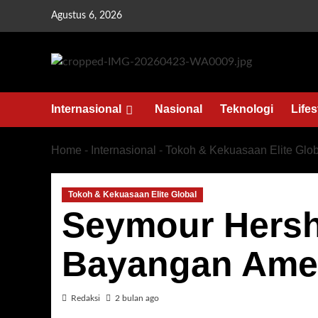
Skip
Agustus 6, 2026
to
content
Internasional
Nasional
Teknologi
Lifes
Home
-
Internasional
-
Tokoh & Kekuasaan Elite Glob
Tokoh & Kekuasaan Elite Global
Seymour Hersh
Bayangan Ame
Redaksi
2 bulan ago