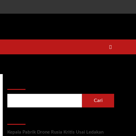
Cari
Cari
Recent Posts
Kepala Pabrik Drone Rusia Kritis Usai Ledakan