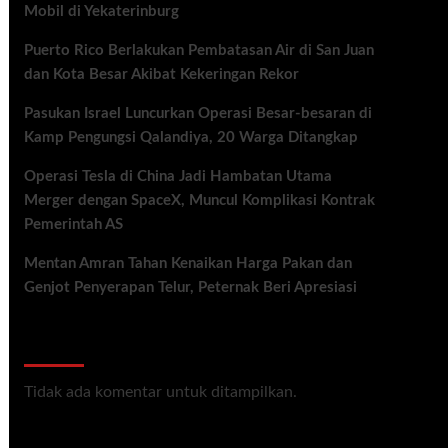
Mobil di Yekaterinburg
Puerto Rico Berlakukan Pembatasan Air di San Juan
dan Kota Besar Akibat Kekeringan Rekor
Pasukan Israel Luncurkan Operasi Besar-besaran di
Kamp Pengungsi Qalandiya, 20 Warga Ditangkap
Operasi Tesla di China Jadi Hambatan Utama
Merger dengan SpaceX, Muncul Komplikasi Kontrak
Pemerintah AS
Mentan Amran Tahan Kenaikan Harga Pakan dan
Genjot Penyerapan Telur, Peternak Beri Apresiasi
Recent Comments
Tidak ada komentar untuk ditampilkan.