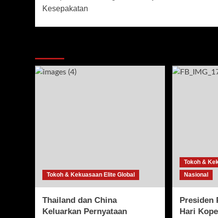
navigation
Kesepakatan
More Stories
Tokoh & Kek
Tokoh & Kekuasaan Elite Global
Nasional
Thailand dan China
Presiden 
Keluarkan Pernyataan
Hari Kope