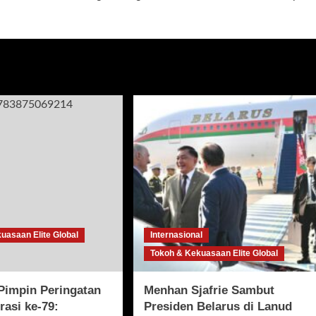
uasaan Elite Global
Internasional
Tokoh & Kekuasaan Elite Global
Pimpin Peringatan
Menhan Sjafrie Sambut
rasi ke-79:
Presiden Belarus di Lanud