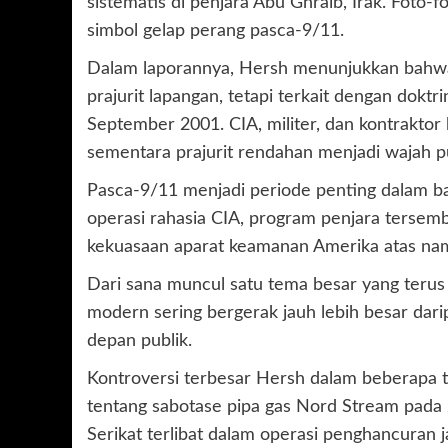
sistematis di penjara Abu Ghraib, Irak. Foto-
simbol gelap perang pasca-9/11.
Dalam laporannya, Hersh menunjukkan bahwa 
prajurit lapangan, tetapi terkait dengan dokt
September 2001. CIA, militer, dan kontrakto
sementara prajurit rendahan menjadi wajah pub
Pasca-9/11 menjadi periode penting dalam ban
operasi rahasia CIA, program penjara tersembu
kekuasaan aparat keamanan Amerika atas na
Dari sana muncul satu tema besar yang teru
modern sering bergerak jauh lebih besar dari
depan publik.
Kontroversi terbesar Hersh dalam beberapa t
tentang sabotase pipa gas Nord Stream pad
Serikat terlibat dalam operasi penghancuran j