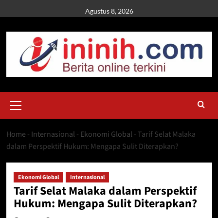
Skip
Agustus 8, 2026
to
content
Primary
Menu
Home
-
Internasional
-
Ekonomi Global
-
Tarif Selat Malaka
dalam Perspektif Hukum: Mengapa Sulit Diterapkan?
Ekonomi Global
Internasional
Tarif Selat Malaka dalam Perspektif
Hukum: Mengapa Sulit Diterapkan?