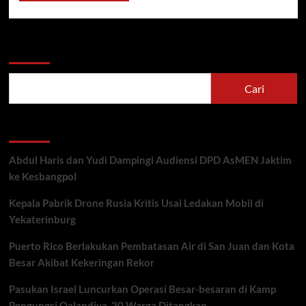
Cari
Cari
Recent Posts
Abdul Haris dan Yudi Dampingi Audiensi DPD AsMEN Jaktim
ke Kesbangpol
Kepala Pabrik Drone Rusia Kritis Usai Ledakan Mobil di
Yekaterinburg
Puerto Rico Berlakukan Pembatasan Air di San Juan dan Kota
Besar Akibat Kekeringan Rekor
Pasukan Israel Luncurkan Operasi Besar-besaran di Kamp
Pengungsi Qalandiya, 20 Warga Ditangkap