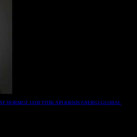
AT HORMUZ JADI TITIK API KRISIS ENERGI GLOBAL
BRICS
iwan-bayangi-upaya-stabilkan-rantai-pasok-global/”>Tarif Taiwan
20 persen. Kebijakan ini menjadi bagian implementasi tahap awal ke
s bea masuk aluminium, baja, dan tembaga yang digunakan dalam komp
 umum, tetapi juga mulai mengamankan rantai pasok industri strategis