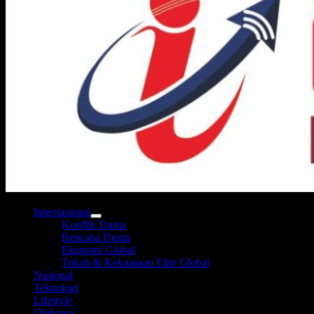
Internasional
Konflik Dunia
Bencana Dunia
Ekonomi Global
Tokoh & Kekuasaan Elite Global
Nasional
Teknologi
Lifestyle
Olahraga