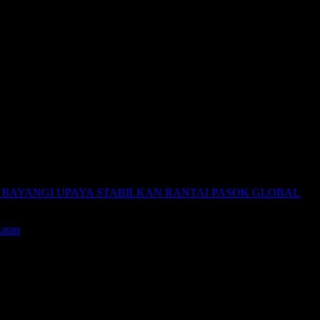
kitar China.
kan semakin terbagi ke dalam blok-blok strategis berbasis keamanan da
-taiwan-perdagangan-2026/
perang-iran-imf-resesi/
tengah-tekanan-konflik-energi-2026/
n-rapuh-2026/
im-mei-2026/
N BAYANGI UPAYA STABILKAN RANTAI PASOK GLOBAL
katan