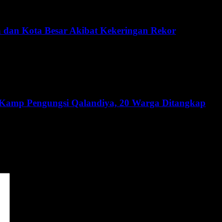
n dan Kota Besar Akibat Kekeringan Rekor
i Kamp Pengungsi Qalandiya, 20 Warga Ditangkap
dai
*