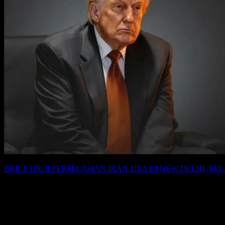
BRICS DIUJI PERPECAHAN IRAN-UEA DI NEW DELHI, SEL
HORMUZ JADI TITIK API KRISIS ENERGI GLOBAL-beijing-iran-dan-ta
Donald Trump memangkas tarif impor produk Taiwan dari sebelumnya 
dijalankan pada akhir Mei 2026.
Selain memangkas tarif dasar impor, Amerika Serikat juga menghapu
memperlihatkan bahwa Washington tidak hanya fokus pada perdagangan