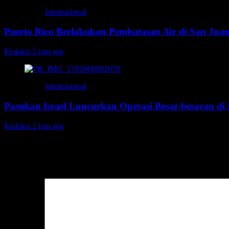
Internasional
Puerto Rico Berlakukan Pembatasan Air di San Jua
Redaksi
2 jam ago
Internasional
Pasukan Israel Luncurkan Operasi Besar-besaran d
Redaksi
2 jam ago
Tinggalkan Balasan
Alamat email Anda tidak akan dipublikasikan.
Ruas yang wajib ditan