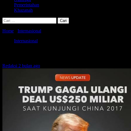
Pemerintahan
Khazanah
Cari
untuk:
Home
-
Internasional
-
Trump Pangkas tarif Taiwan 15%, Taiwan Janj
Internasional
Trump Pangkas tarif Taiwan 15%, Taiwan J
Redaksi
2 bulan ago