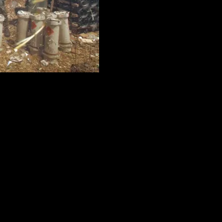
 30 militan Hizbullah dan menyerang sekitar 70 lokasi di Lebanon sel
banon sebelum memasuki wilayah Israel. Pengumuman ini menandai eskala
bermula dari Gaza pada Oktober 2023 kini telah membuka luka permane
Mei dengan pernyataan IDF bahwa ini adalah “operasi terbatas untuk me
-posisi Hizbullah di sepanjang perbatasan.
luh lokasi yang diserang dalam sepekan bukan angka operasi terbatas. 
at di atas wilayah Lebanon selatan sebelum memasuki Israel — menun
berdasarkan data PBB, sementara lebih dari 100.000 warga Lebanon selat
ka. Dua komunitas di dua sisi perbatasan, sama-sama hidup dalam displ