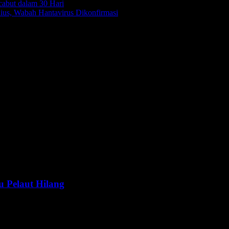
cabut dalam 30 Hari
us, Wabah Hantavirus Dikonfirmasi
u Pelaut Hilang