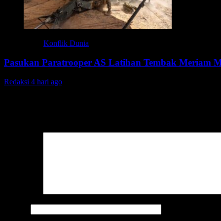
Konflik Dunia
Pasukan Paratrooper AS Latihan Tembak Meriam M
Redaksi
4 hari ago
Tinggalkan Balasan
Alamat email Anda tidak akan dipublikasikan.
Ruas yang wajib ditan
Komentar
*
Nama
*