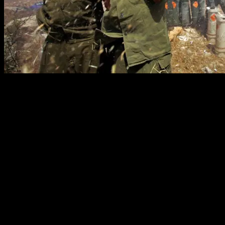
Ininih.com – Militer Israel mengumumkan telah menewaskan lebih dari
mengklaim berhasil mencegat sejumlah roket yang diluncurkan dari Le
baru dimulai pada 5 Mei — dan memperlihatkan bahwa konflik yang 
70 Lokasi Diserang, Roket Tetap Meluncur
Fase baru operasi militer Israel di Lebanon selatan dimulai pada 5 
serangan udara dan artileri dilancarkan secara intensif terhadap posisi
Namun label “operasi terbatas” semakin sulit dipertahankan. Tujuh pu
Dan roket yang terus meluncur dari Lebanon — meski berhasil diceg
Sejak Oktober 2023, lebih dari 500 warga sipil Lebanon telah tewas 
hingga 80.000 warga utara Israel masih belum kembali ke rumah mere
Iran di Balik Hizbullah, AS di Balik Israel