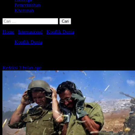
Pemerintahan
Khazanah
Cari
untuk:
Home
-
Internasional
-
Konflik Dunia
-
Israel Klaim Tewaskan 30 Mil
Konflik Dunia
Israel Klaim Tewaskan 30 Militan Hizbull
Redaksi
3 bulan ago