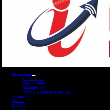
Internasional
Konflik Dunia
Bencana Dunia
Ekonomi Global
Tokoh & Kekuasaan Elite Global
Nasional
Teknologi
Lifestyle
Olahraga