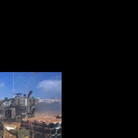
itan Hizbullah, Front Utara Bergerak ke Perang Dua Front
ah, Front Utara Bergerak ke Perang Dua F