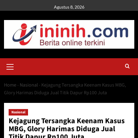
Skip
Agustus 8, 2026
to
content
Primary
Menu
Home
-
Nasional
-
Kejagung Tersangka Keenam Kasus MBG,
Glory Harimas Diduga Jual Titik Dapur Rp100 Juta
Nasional
Kejagung Tersangka Keenam Kasus
MBG, Glory Harimas Diduga Jual
Titik Dapur Rp100 Juta