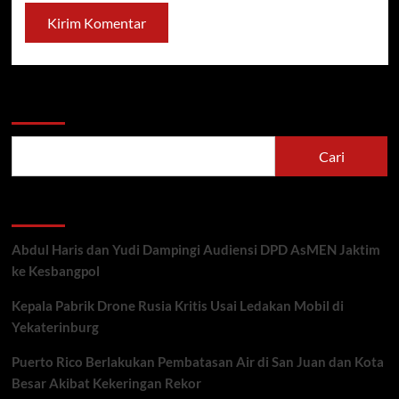
Cari
Cari
Recent Posts
Abdul Haris dan Yudi Dampingi Audiensi DPD AsMEN Jaktim
ke Kesbangpol
Kepala Pabrik Drone Rusia Kritis Usai Ledakan Mobil di
Yekaterinburg
Puerto Rico Berlakukan Pembatasan Air di San Juan dan Kota
Besar Akibat Kekeringan Rekor