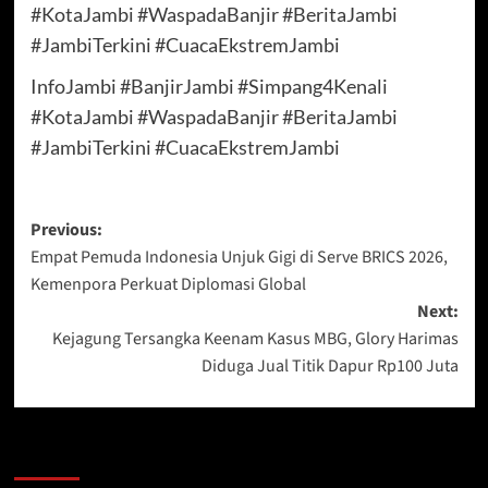
#KotaJambi #WaspadaBanjir #BeritaJambi
#JambiTerkini #CuacaEkstremJambi
InfoJambi #BanjirJambi #Simpang4Kenali
#KotaJambi #WaspadaBanjir #BeritaJambi
#JambiTerkini #CuacaEkstremJambi
Post
Previous:
Empat Pemuda Indonesia Unjuk Gigi di Serve BRICS 2026,
navigation
Kemenpora Perkuat Diplomasi Global
Next:
Kejagung Tersangka Keenam Kasus MBG, Glory Harimas
Diduga Jual Titik Dapur Rp100 Juta
More Stories