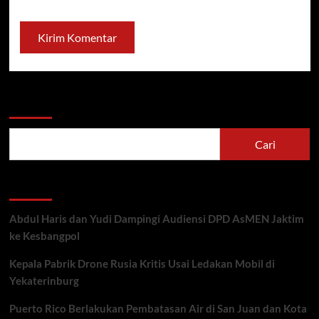
Cari
Cari
Recent Posts
Abdul Haris dan Yudi Dampingi Audiensi DPD AsMEN Jaktim
ke Kesbangpol
Kepala Pabrik Drone Rusia Kritis Usai Ledakan Mobil di
Yekaterinburg
Puerto Rico Berlakukan Pembatasan Air di San Juan dan Kota