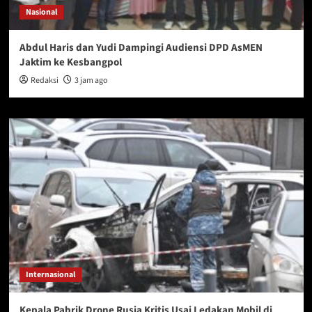
Nasional
Abdul Haris dan Yudi Dampingi Audiensi DPD AsMEN
Jaktim ke Kesbangpol
Redaksi
3 jam ago
Internasional
Kepala Pabrik Drone Rusia Kritis Usai Ledakan Mobil di