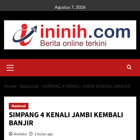
Skip
Agustus 7, 2026
to
content
Primary
Menu
Home
-
Nasional
-
SIMPANG 4 KENALI JAMBI KEMBALI BANJIR
Nasional
SIMPANG 4 KENALI JAMBI KEMBALI
BANJIR
Redaksi
2 bulan ago