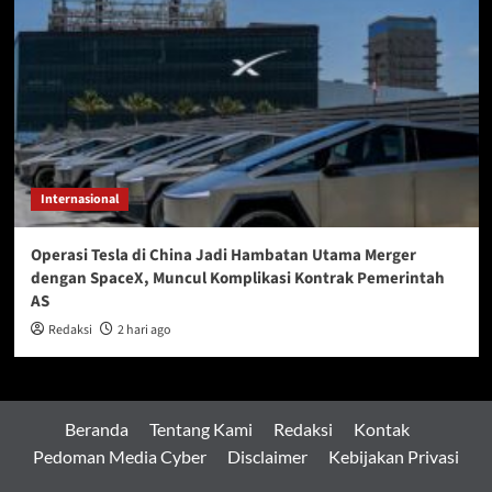
Internasional
Operasi Tesla di China Jadi Hambatan Utama Merger
dengan SpaceX, Muncul Komplikasi Kontrak Pemerintah
AS
Redaksi
2 hari ago
Beranda
Tentang Kami
Redaksi
Kontak
Pedoman Media Cyber
Disclaimer
Kebijakan Privasi