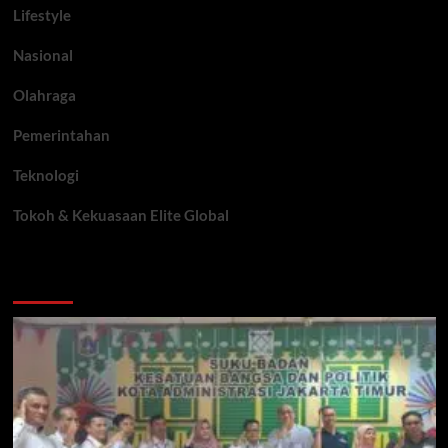
Lifestyle
Nasional
Olahraga
Pemerintahan
Teknologi
Tokoh & Kekuasaan Elite Global
You may have missed