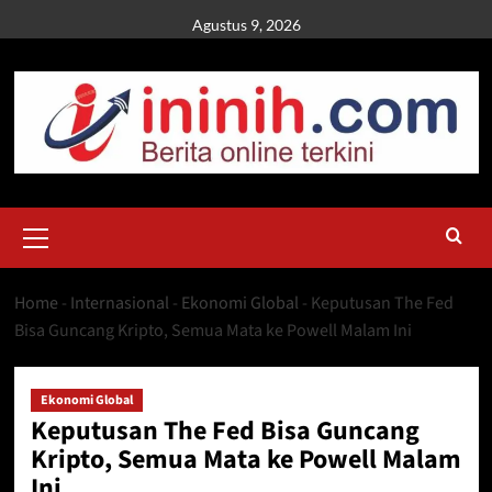
Skip
Agustus 9, 2026
to
content
Primary
Menu
Home
-
Internasional
-
Ekonomi Global
-
Keputusan The Fed
Bisa Guncang Kripto, Semua Mata ke Powell Malam Ini
Ekonomi Global
Keputusan The Fed Bisa Guncang
Kripto, Semua Mata ke Powell Malam
Ini