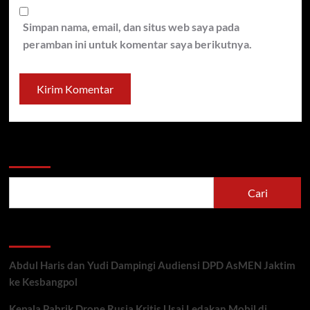
Simpan nama, email, dan situs web saya pada
peramban ini untuk komentar saya berikutnya.
Cari
Cari
Recent Posts
Abdul Haris dan Yudi Dampingi Audiensi DPD AsMEN Jaktim
ke Kesbangpol
Kepala Pabrik Drone Rusia Kritis Usai Ledakan Mobil di