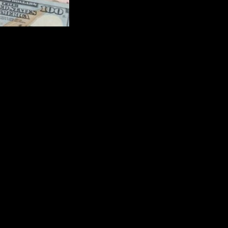
17.880 per dolar AS pada awal Juni 2026. Yang menarik, pelemahan
/6/2026) menyoroti fenomena kontradiktif ini: di tengah maraknya
gan Gotham City, kota fiksi penuh kriminalitas dalam komik
d” bahwa daya tarik nilai tukar yang melemah ternyata lebih kuat
0 membuat daya beli turis dari Negeri Singa meningkat drastis.
alu banyak belanjaan yang harus dilakukan.”
k-blok pusat perbelanjaan di SCBD, Kemang, hingga area kuliner Blok
a Tenggara Timur, mengatakan bahwa 100 dolar Singapura benar-benar
ihatkan aksi penjambretan dan perampokan bersenjata yang dilakukan
g disorot media Singapura antara lain: seorang warga negara Polandia
lah dijambret di dekat Bundaran Hotel Indonesia (HI) saat menunggu
panjang lima bulan pertama 2026. Gubernur DKI Jakarta Pramono