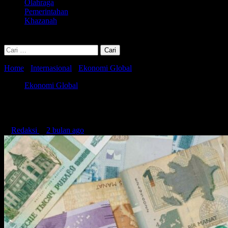
Olahraga
Pemerintahan
Khazanah
Cari
untuk:
Home
-
Internasional
-
Ekonomi Global
-
Media Singapura Sorot Rupi
Ekonomi Global
Media Singapura Sorot Rupiah Anjlok, Tur
Redaksi
2 bulan ago