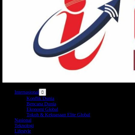
Internasional
Konflik Dunia
Bencana Dunia
Ekonomi Global
Tokoh & Kekuasaan Elite Global
Nasional
Teknologi
Lifestyle