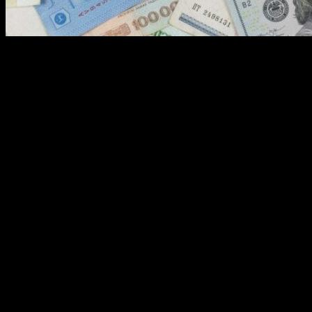
Media Singapura sorot rupiah anjlok yang terjadi dalam beberapa pe
rupiah ini justru menjadi berkah bagi sektor pariwisata Jakarta. Medi
video viral aksi kejahatan jalanan yang menargetkan wisatawan as
Batman—wisatawan dari Singapura justru tetap berbondong-bondong da
The Straits Times menulis dalam artikel berjudul “Jakarta crime fears
daripada rasa khawatir akan keamanan. Nilai tukar rupiah terhadap do
Seorang wisatawan bernama Noraini Rahmat (52) yang diwawancarai m
Fenomena ini tidak berhenti pada satu-dua individu. Dalam beberapa 
M, ramai dikunjungi wisatawan asal Singapura. Marcus Tan (38), wisa
cukup untuk membeli lebih banyak barang, makan lebih banyak, dan te
Kejahatan Jalanan Meningkat, Polisi Bertindak
Di balik gemerlap belanja dan euforia wisatawan, masalah serius ten
di siang bolong oleh pelaku berboncengan motor. Korbannya tidak han
menjadi korban perampasan tas di kawasan Kebon Sirih, Menteng, pada
ojek online pada 14 Mei 2026.
Merespons situasi ini, Polda Metro Jaya mengumumkan telah menyel