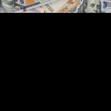
kan terakhir, dengan nilai tukar mencapai kisaran Rp17.855 hingga Rp
a Singapura, The Straits Times, dalam laporannya yang terbit Selasa (2
ing—yang bahkan membuat sebagian warganet membandingkan Jakarta den
tang, berburu belanja, fashion, hingga kuliner di ibu kota.
 rise, but rupiah slide keeps Singaporeans coming for shopping and foo
lar Singapura yang saat ini berada di kisaran Rp13.800 hingga Rp14.00
edia tersebut bahkan berkelakar, “Tidak ada waktu untuk takut—terl
bulan terakhir, kawasan pusat perbelanjaan seperti Thamrin City, blo
tawan lain yang singgah tiga hari di Jakarta setelah berlibur ke Nus
tap terasa lebih hemat dibandingkan di negara asalnya.
gah menghantui Jakarta. Sejumlah video viral di media sosial memperl
ya warga lokal, tetapi juga turis asing. Beberapa insiden menonjol yan
 8 Mei 2026, dan seorang turis asal Italia kehilangan ponselnya sete
esaikan 171 kasus kejahatan jalanan dan menangkap 103 tersangka se