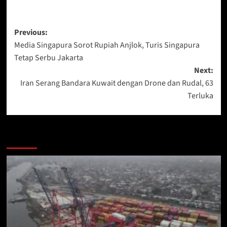
Post
Previous:
Media Singapura Sorot Rupiah Anjlok, Turis Singapura
navigation
Tetap Serbu Jakarta
Next:
Iran Serang Bandara Kuwait dengan Drone dan Rudal, 63
Terluka
More Stories