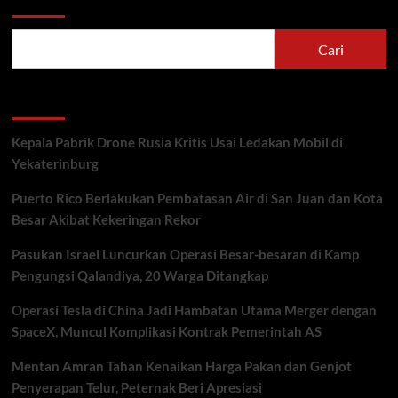
Cari
Recent Posts
Kepala Pabrik Drone Rusia Kritis Usai Ledakan Mobil di
Yekaterinburg
Puerto Rico Berlakukan Pembatasan Air di San Juan dan Kota
Besar Akibat Kekeringan Rekor
Pasukan Israel Luncurkan Operasi Besar-besaran di Kamp
Pengungsi Qalandiya, 20 Warga Ditangkap
Operasi Tesla di China Jadi Hambatan Utama Merger dengan
SpaceX, Muncul Komplikasi Kontrak Pemerintah AS
Mentan Amran Tahan Kenaikan Harga Pakan dan Genjot
Penyerapan Telur, Peternak Beri Apresiasi