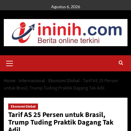
Skip
Agustus 6, 2026
to
content
Primary
Menu
Home
-
Internasional
-
Ekonomi Global
-
Tarif AS 25 Persen
untuk Brasil, Trump Tuding Praktik Dagang Tak Adil
Ekonomi Global
Tarif AS 25 Persen untuk Brasil,
Trump Tuding Praktik Dagang Tak
Adil