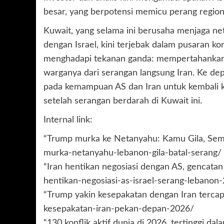
besar, yang berpotensi memicu perang region
Kuwait, yang selama ini berusaha menjaga net
dengan Israel, kini terjebak dalam pusaran ko
menghadapi tekanan ganda: mempertahankan
warganya dari serangan langsung Iran. Ke dep
pada kemampuan AS dan Iran untuk kembali 
setelah serangan berdarah di Kuwait ini.
Internal link:
“Trump murka ke Netanyahu: Kamu Gila, Se
murka-netanyahu-lebanon-gila-batal-serang/
“Iran hentikan negosiasi dengan AS, gencatan 
hentikan-negosiasi-as-israel-serang-lebanon
“Trump yakin kesepakatan dengan Iran tercap
kesepakatan-iran-pekan-depan-2026/
“130 konflik aktif dunia di 2026, tertinggi da