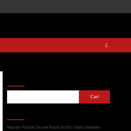
Cari
Cari
Recent Posts
Kepala Pabrik Drone Rusia Kritis Usai Ledakan