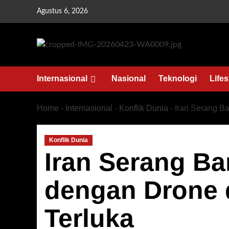
Skip
Agustus 6, 2026
to
content
Internasional
Nasional
Teknologi
Lifes
Home
-
Internasional
-
Konflik Dunia
-
Iran Serang B
Konflik Dunia
Iran Serang Ba
dengan Drone 
Terluka