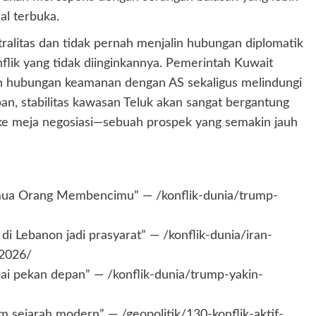
al terbuka.
ralitas dan tidak pernah menjalin hubungan diplomatik
nflik yang tidak diinginkannya. Pemerintah Kuwait
 hubungan keamanan dengan AS sekaligus melindungi
an, stabilitas kawasan Teluk akan sangat bergantung
ke meja negosiasi—sebuah prospek yang semakin jauh
mua Orang Membencimu” — /konflik-dunia/trump-
di Lebanon jadi prasyarat” — /konflik-dunia/iran-
-2026/
ai pekan depan” — /konflik-dunia/trump-yakin-
lam sejarah modern” — /geopolitik/130-konflik-aktif-