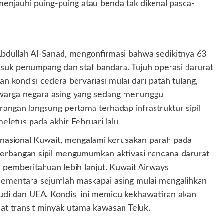
njauhi puing-puing atau benda tak dikenal pasca-
bdullah Al-Sanad, mengonfirmasi bahwa sedikitnya 63
asuk penumpang dan staf bandara. Tujuh operasi darurat
n kondisi cedera bervariasi mulai dari patah tulang,
g warga negara asing yang sedang menunggu
rangan langsung pertama terhadap infrastruktur sipil
eletus pada akhir Februari lalu.
rnasional Kuwait, mengalami kerusakan parah pada
nerbangan sipil mengumumkan aktivasi rencana darurat
emberitahuan lebih lanjut. Kuwait Airways
ementara sejumlah maskapai asing mulai mengalihkan
audi dan UEA. Kondisi ini memicu kekhawatiran akan
sat transit minyak utama kawasan Teluk.