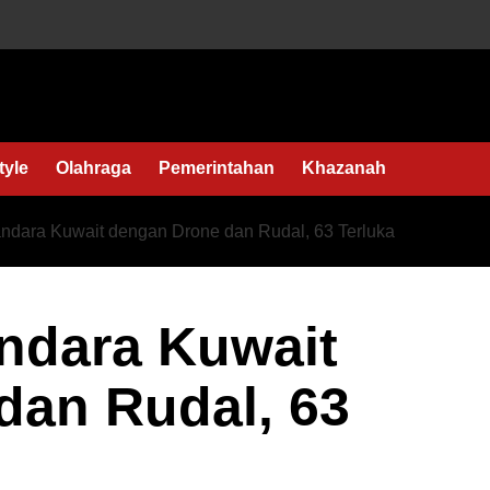
tyle
Olahraga
Pemerintahan
Khazanah
andara Kuwait dengan Drone dan Rudal, 63 Terluka
ndara Kuwait
dan Rudal, 63