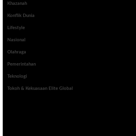
Khazanah
Konflik Dunia
Lifestyle
Nasional
Olahraga
Pemerintahan
Teknologi
Tokoh & Kekuasaan Elite Global