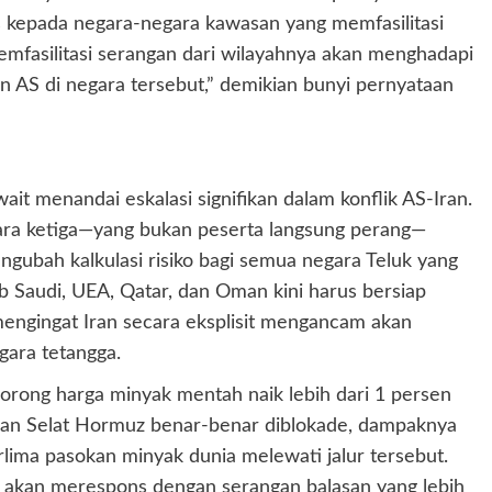
s kepada negara-negara kawasan yang memfasilitasi
emfasilitasi serangan dari wilayahnya akan menghadapi
 AS di negara tersebut,” demikian bunyi pernyataan
it menandai eskalasi signifikan dalam konflik AS-Iran.
egara ketiga—yang bukan peserta langsung perang—
engubah kalkulasi risiko bagi semua negara Teluk yang
b Saudi, UEA, Qatar, dan Oman kini harus bersiap
ngingat Iran secara eksplisit mengancam akan
gara tetangga.
dorong harga minyak mentah naik lebih dari 1 persen
 dan Selat Hormuz benar-benar diblokade, dampaknya
rlima pasokan minyak dunia melewati jalur tersebut.
S akan merespons dengan serangan balasan yang lebih