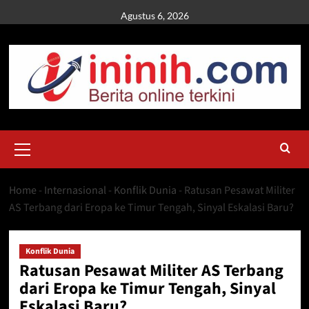
Skip
Agustus 6, 2026
to
content
Primary
Menu
Home
-
Internasional
-
Konflik Dunia
-
Ratusan Pesawat Militer
AS Terbang dari Eropa ke Timur Tengah, Sinyal Eskalasi Baru?
Konflik Dunia
Ratusan Pesawat Militer AS Terbang
dari Eropa ke Timur Tengah, Sinyal
Eskalasi Baru?