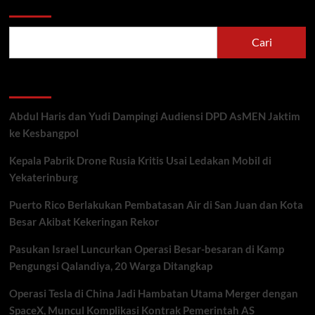
Cari
Recent Posts
Abdul Haris dan Yudi Dampingi Audiensi DPD AsMEN Jaktim
ke Kesbangpol
Kepala Pabrik Drone Rusia Kritis Usai Ledakan Mobil di
Yekaterinburg
Puerto Rico Berlakukan Pembatasan Air di San Juan dan Kota
Besar Akibat Kekeringan Rekor
Pasukan Israel Luncurkan Operasi Besar-besaran di Kamp
Pengungsi Qalandiya, 20 Warga Ditangkap
Operasi Tesla di China Jadi Hambatan Utama Merger dengan
SpaceX, Muncul Komplikasi Kontrak Pemerintah AS