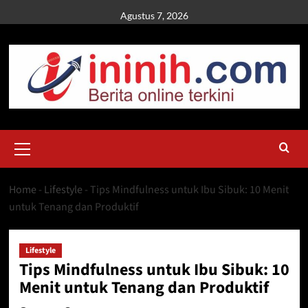
Skip
Agustus 7, 2026
to
content
Primary
Menu
Home
-
Lifestyle
-
Tips Mindfulness untuk Ibu Sibuk: 10 Menit
untuk Tenang dan Produktif
Lifestyle
Tips Mindfulness untuk Ibu Sibuk: 10
Menit untuk Tenang dan Produktif