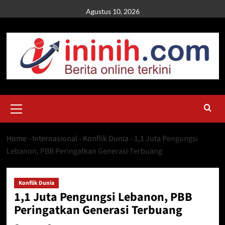
Skip
Agustus 10, 2026
to
content
Primary
Menu
Home
-
Internasional
-
Konflik Dunia
-
1,1 Juta Pengungsi
Lebanon, PBB Peringatkan Generasi Terbuang
Konflik Dunia
1,1 Juta Pengungsi Lebanon, PBB
Peringatkan Generasi Terbuang