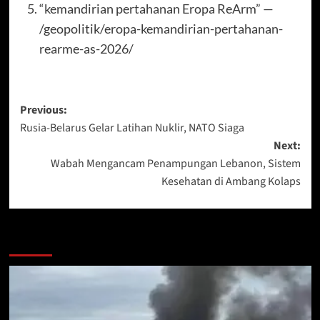
“kemandirian pertahanan Eropa ReArm” —
/geopolitik/eropa-kemandirian-pertahanan-
rearme-as-2026/
Post
Previous:
Rusia-Belarus Gelar Latihan Nuklir, NATO Siaga
navigation
Next:
Wabah Mengancam Penampungan Lebanon, Sistem
Kesehatan di Ambang Kolaps
More Stories