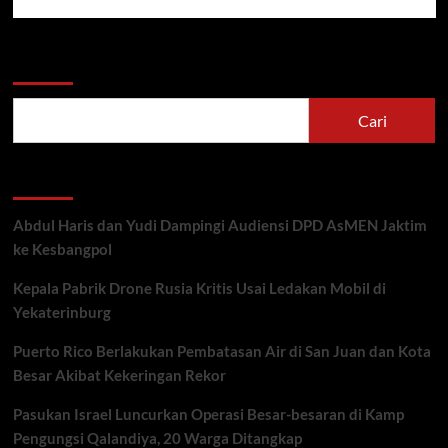
Cari
Cari
Recent Posts
Abdul Haris dan Yudi Dampingi Audiensi DPD AsMEN Jaktim
ke Kesbangpol
Kepala Pabrik Drone Rusia Kritis Usai Ledakan Mobil di
Yekaterinburg
Puerto Rico Berlakukan Pembatasan Air di San Juan dan Kota
Besar Akibat Kekeringan Rekor
Pasukan Israel Luncurkan Operasi Besar-besaran di Kamp
Pengungsi Qalandiya, 20 Warga Ditangkap