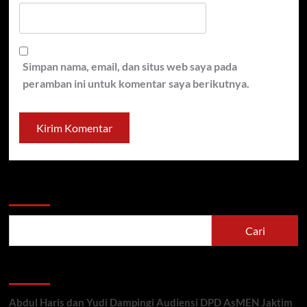
Simpan nama, email, dan situs web saya pada
peramban ini untuk komentar saya berikutnya.
Cari
Cari
Recent Posts
Abdul Haris dan Yudi Dampingi Audiensi DPD AsMEN Jaktim