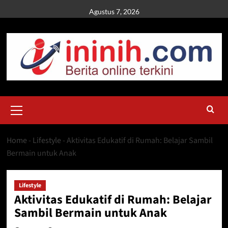
Skip
Agustus 7, 2026
to
content
Primary
Menu
Home
-
Lifestyle
-
Aktivitas Edukatif di Rumah: Belajar Sambil
Bermain untuk Anak
Lifestyle
Aktivitas Edukatif di Rumah: Belajar
Sambil Bermain untuk Anak