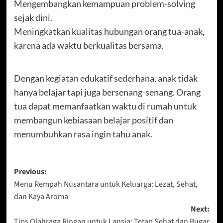
Mengembangkan kemampuan problem-solving
sejak dini.
Meningkatkan kualitas hubungan orang tua-anak,
karena ada waktu berkualitas bersama.
Dengan kegiatan edukatif sederhana, anak tidak
hanya belajar tapi juga bersenang-senang. Orang
tua dapat memanfaatkan waktu di rumah untuk
membangun kebiasaan belajar positif dan
menumbuhkan rasa ingin tahu anak.
Post
Previous:
Menu Rempah Nusantara untuk Keluarga: Lezat, Sehat,
navigation
dan Kaya Aroma
Next:
Tips Olahraga Ringan untuk Lansia: Tetap Sehat dan Bugar